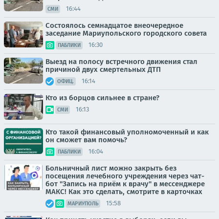
16:44
СМИ
Состоялось семнадцатое внеочередное
заседание Мариупольского городского совета
16:30
ПАБЛИКИ
Выезд на полосу встречного движения стал
причиной двух смертельных ДТП
16:14
ОФИЦ.
Кто из борцов сильнее в стране?
16:13
СМИ
Кто такой финансовый уполномоченный и как
он сможет вам помочь?
16:04
ПАБЛИКИ
Больничный лист можно закрыть без
посещения лечебного учреждения через чат-
бот "Запись на приём к врачу" в мессенджере
МАКС! Как это сделать, смотрите в карточках
15:58
МАРИУПОЛЬ