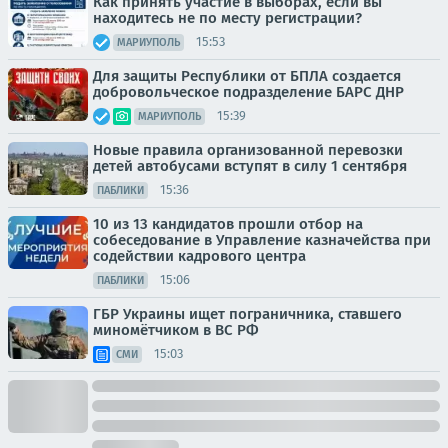
Как принять участие в выборах, если вы
находитесь не по месту регистрации?
15:53
МАРИУПОЛЬ
Для защиты Республики от БПЛА создается
добровольческое подразделение БАРС ДНР
15:39
МАРИУПОЛЬ
Новые правила организованной перевозки
детей автобусами вступят в силу 1 сентября
15:36
ПАБЛИКИ
10 из 13 кандидатов прошли отбор на
собеседование в Управление казначейства при
содействии кадрового центра
15:06
ПАБЛИКИ
ГБР Украины ищет пограничника, ставшего
миномётчиком в ВС РФ
15:03
СМИ