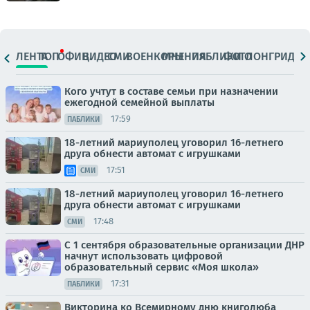
ЛЕНТА
ТОП
ОФИЦ.
ВИДЕО
СМИ
ВОЕНКОРЫ
МНЕНИЯ
ПАБЛИКИ
ФОТО
ЛОНГРИДЫ
Кого учтут в составе семьи при назначении
ежегодной семейной выплаты
17:59
ПАБЛИКИ
18-летний мариуполец уговорил 16-летнего
друга обнести автомат с игрушками
17:51
СМИ
18-летний мариуполец уговорил 16-летнего
друга обнести автомат с игрушками
17:48
СМИ
С 1 сентября образовательные организации ДНР
начнут использовать цифровой
образовательный сервис «Моя школа»
17:31
ПАБЛИКИ
Викторина ко Всемирному дню книголюба