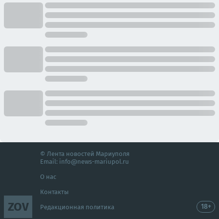
© Лента новостей Мариуполя
Email:
info@news-mariupol.ru
О нас
Контакты
ZOV
18+
Редакционная политика