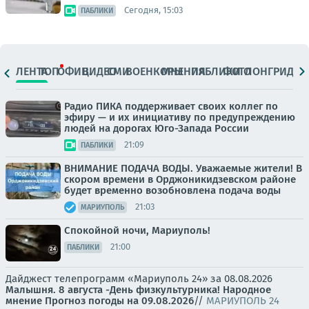
Сегодня, 15:03
ПАБЛИКИ
ЛЕНТА
ТОП
ОФИЦ.
ВИДЕО
СМИ
ВОЕНКОРЫ
МНЕНИЯ
ПАБЛИКИ
ФОТО
ЛОНГРИДЫ
Радио ПИКА поддерживает своих коллег по
эфиру — и их инициативу по предупреждению
людей на дорогах Юго-Запада России
21:09
ПАБЛИКИ
ВНИМАНИЕ ПОДАЧА ВОДЫ. Уважаемые жители! В
скором времени в Орджоникидзевском районе
будет временно возобновлена подача воды
21:03
МАРИУПОЛЬ
Спокойной ночи, Мариуполь!
21:00
ПАБЛИКИ
Дайджест телепрограмм «Мариуполь 24» за 08.08.2026
Малышня.
8 августа -День физкультурника! Народное
мнение
Прогноз погоды на 09.08.2026
//
МАРИУПОЛЬ 24