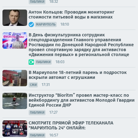
18:32
ПАБЛИКИ
Антон Кольцов: Проводим мониторинг
стоимости питьевой воды в магазинах
18:10
МАРИУПОЛЬ
В День физкультурника сотрудник
спецподразделения Главного управления
Росгвардии по Донецкой Народной Республике
провел спортивную зарядку для активистов
«Движения первых» в региональной столице
18:03
ПАБЛИКИ
В Мариуполе 18-летний парень и подросток
вскрыли автомат с игрушками
17:31
СМИ
Инструктор “Bioritm” провел мастер-класс по
вейкбордингу для активистов Молодой Гвардии
Единой России ДНР
17:27
ПАБЛИКИ
СМОТРИТЕ ПРЯМОЙ ЭФИР ТЕЛЕКАНАЛА
"МАРИУПОЛЬ 24" ОНЛАЙН:
16:57
ПАБЛИКИ