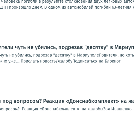
ва человека погибли в результате столкновения двух легковых ав
ДТП произошло днем. В одном из автомобилей погибли 63-летняя ж
тели чуть не убились, подрезав "десятку" в Мариу
чуть не убились, подрезав "десятку" в МариуполеРодители, но хо
жно уже.... Прислать новость/жалобуПодписаться на Блокнот
я под вопросом? Реакция «Донснабкомплект» на ж
вопросом? Реакция «Донснабкомплект» на жалобыЗоя Иващенко -