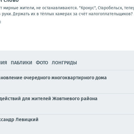
л слово
ут мирные жители, не останавливаются. "Крокус", Старобельск, тепе
 руки. Держать их в тёплых камерах за счёт налогоплательщиков? .
0
НИЯ
ПАБЛИКИ
ФОТО
ЛОНГРИДЫ
ановление очередного многоквартирного дома
м действий для жителей Жовтневого района
ександр Левицкий