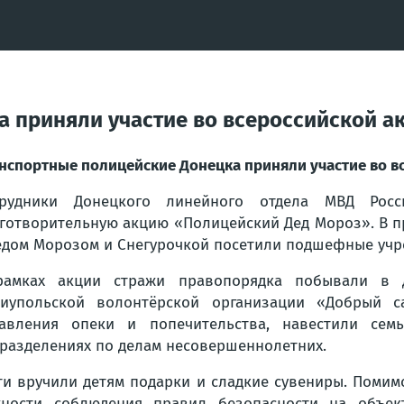
 приняли участие во всероссийской а
нспортные полицейские Донецка приняли участие во в
трудники Донецкого линейного отдела МВД Росс
готворительную акцию «Полицейский Дед Мороз». В п
едом Морозом и Снегурочкой посетили подшефные учр
рамках акции стражи правопорядка побывали в 
иупольской волонтёрской организации «Добрый са
авления опеки и попечительства, навестили сем
разделениях по делам несовершеннолетних.
ти вручили детям подарки и сладкие сувениры. Помим
ности соблюдения правил безопасности на объект