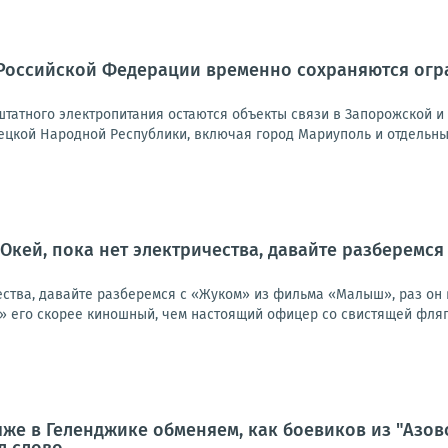
Российской Федерации временно сохраняются огра
татного электропитания остаются объекты связи в Запорожской и 
ецкой Народной Республики, включая город Мариуполь и отдельные
 Окей, пока нет электричества, давайте разберемс
ества, давайте разберемся с «Жуком» из фильма «Малыш», раз он вс
» его скорее киношный, чем настоящий офицер со свистящей флягой,
яже в Геленджике обменяем, как боевиков из "Азов