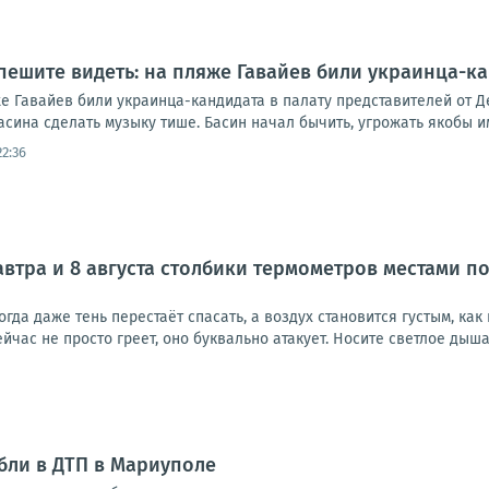
пешите видеть: на пляже Гавайев били украинца-ка
е Гавайев били украинца-кандидата в палату представителей от Д
ина сделать музыку тише. Басин начал бычить, угрожать якобы им
22:36
завтра и 8 августа столбики термометров местами 
когда даже тень перестаёт спасать, а воздух становится густым, как
йчас не просто греет, оно буквально атакует. Носите светлое дыша
бли в ДТП в Мариуполе