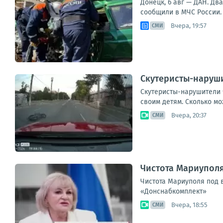
Донецк, 6 авг — ДАН. Д
сообщили в МЧС России. 
Вчера, 19:57
СМИ
Скутеристы-наруши
Скутеристы-нарушители 
своим детям. Сколько мо
Вчера, 20:37
СМИ
Чистота Мариупол
Чистота Мариуполя под 
«Донснабкомплект»
Вчера, 18:55
СМИ