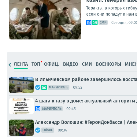
казни. Генерал взя
Теракты, в которых гибн
если они попадут к нам в
Сегодня, 09:0
СМИ
ЛЕНТА
ТОП
ОФИЦ.
ВИДЕО
СМИ
ВОЕНКОРЫ
МНЕ
В Ильичевском районе завершилось восст
09:52
МАРИУПОЛЬ
4 шага к газу в доме: актуальный алгорит
09:45
МАРИУПОЛЬ
Александр Волошин: #ГероиДонбасса | Ал
09:34
ОФИЦ.