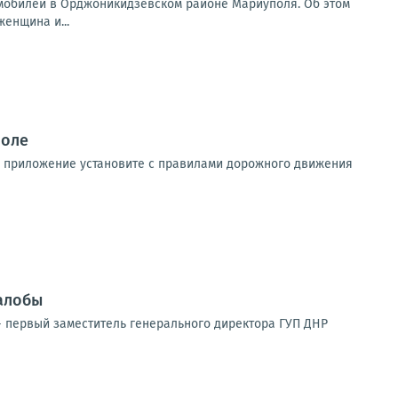
томобилей в Орджоникидзевском районе Мариуполя. Об этом
енщина и...
поле
ть приложение установите с правилами дорожного движения
алобы
 первый заместитель генерального директора ГУП ДНР