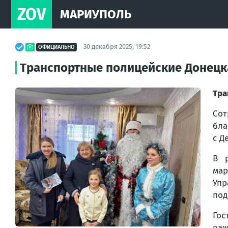
ZOV
МАРИУПОЛЬ
30 декабря 2025, 19:52
ОФИЦИАЛЬНО
Транспортные полицейские Донецка
Тра
Со
бла
с Д
В 
мар
Упр
под
Гос
важ