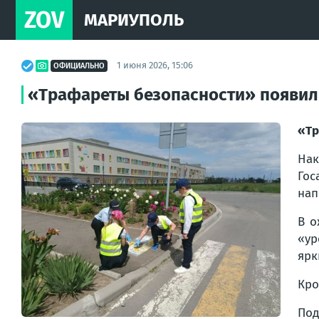
ZOV
МАРИУПОЛЬ
1 июня 2026, 15:06
ОФИЦИАЛЬНО
«Трафареты безопасности» появил
«Тр
Нак
Гос
нап
В о
«ур
ярк
Кро
Под