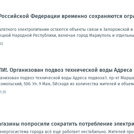
Российской Федерации временно сохраняются огра
татного электропитания остаются объекты связи в Запорожской и 
ецкой Народной Республики, включая город Мариуполь и отдельные
32
!. Организован подвоз технической воды Адреса 
зован подвоз технической воды Адреса подвоза:1. пр-кт Маршала Ж
мсомольский, 506. Ул. 9 Мая, 5Исходя из количества жителей и объема
1:35
агазины попросили сократить потребление электр
энергосистема города всё ещё работает нестабильно. Жителей пр