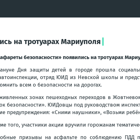
ись на тротуарах Мариуполя
афареты безопасности» появились на тротуарах Мари
ануне Дня защиты детей в городе прошла социальн
автоинспекции, отряд ЮИД из Невской школы и предс
омнить всем о безопасности на дорогах.
живленных зонах пешеходных переходов в Жовтнево
ок безопасности». ЮИДовцы под руководством инспек
ие предупреждения: «Сними наушники», «Возьми ребён
ме того, участники акции вручили горожанам тематиче
обные призывы на асфальте по соблюдению ПДД по