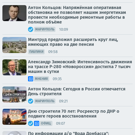
Антон Кольцов: Напряжённая оперативная
обстановка не позволяет нашим энергетикам
провести необходимые ремонтные работы в
полном объёме
10:09
МАРИУПОЛЬ
Минтруд предложил расширить круг лиц,
имеющих право на две пенсии
09:58
ПАБЛИКИ
Александр Зимовский: Интенсивность движения
на трассе Р-280 «Новороссия» достигла 7 тысяч
машин в сутки
09:35
МНЕНИЯ
Антон Кольцов: Сегодня в России отмечается
День строителя
09:21
МАРИУПОЛЬ
Дню строителя 70 лет: Росреестр по ДНР о
подвиге героев восстановления
09:07
ОФИЦ.
По информации д/р "Вода Донбасса":