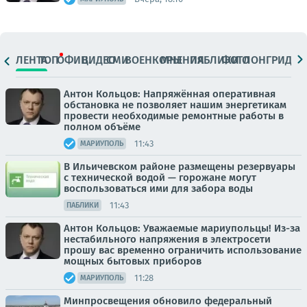
ЛЕНТА
ТОП
ОФИЦ.
ВИДЕО
СМИ
ВОЕНКОРЫ
МНЕНИЯ
ПАБЛИКИ
ФОТО
ЛОНГРИДЫ
Антон Кольцов: Напряжённая оперативная
обстановка не позволяет нашим энергетикам
провести необходимые ремонтные работы в
полном объёме
11:43
МАРИУПОЛЬ
В Ильичевском районе размещены резервуары
с технической водой — горожане могут
воспользоваться ими для забора воды
11:43
ПАБЛИКИ
Антон Кольцов: Уважаемые мариупольцы! Из-за
нестабильного напряжения в электросети
прошу вас временно ограничить использование
мощных бытовых приборов
11:28
МАРИУПОЛЬ
Минпросвещения обновило федеральный