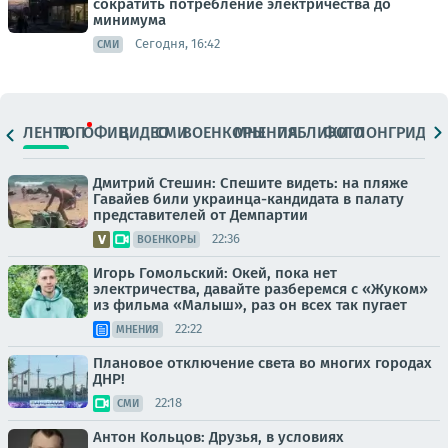
сократить потребление электричества до
минимума
Сегодня, 16:42
СМИ
ЛЕНТА
ТОП
ОФИЦ.
ВИДЕО
СМИ
ВОЕНКОРЫ
МНЕНИЯ
ПАБЛИКИ
ФОТО
ЛОНГРИДЫ
Дмитрий Стешин: Спешите видеть: на пляже
Гавайев били украинца-кандидата в палату
представителей от Демпартии
22:36
ВОЕНКОРЫ
Игорь Гомольский: Окей, пока нет
электричества, давайте разберемся с «Жуком»
из фильма «Малыш», раз он всех так пугает
22:22
МНЕНИЯ
Плановое отключение света во многих городах
ДНР!
22:18
СМИ
Антон Кольцов: Друзья, в условиях