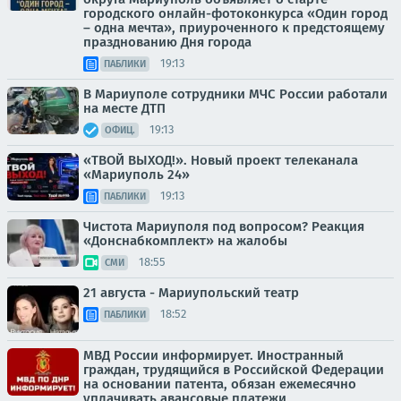
городского онлайн-фотоконкурса «Один город
– одна мечта», приуроченного к предстоящему
празднованию Дня города
19:13
ПАБЛИКИ
В Мариуполе сотрудники МЧС России работали
на месте ДТП
19:13
ОФИЦ.
«ТВОЙ ВЫХОД!». Новый проект телеканала
«Мариуполь 24»
19:13
ПАБЛИКИ
Чистота Мариуполя под вопросом? Реакция
«Донснабкомплект» на жалобы
18:55
СМИ
21 августа - Мариупольский театр
18:52
ПАБЛИКИ
МВД России информирует. Иностранный
граждан, трудящийся в Российской Федерации
на основании патента, обязан ежемесячно
уплачивать авансовые платежи