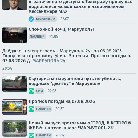
ограниченного доступа к Телеграму прошу вас
подписаться на мой канал в национальном
мессенджере МАХ
22:07
МАРИУПОЛЬ
Спокойной ночи, Мариуполь!
21:05
ПАБЛИКИ
Дайджест телепрограмм «Мариуполь 24» за 06.08.2026
Город, в котором живу. Улица Энгельса.
Прогноз погоды на
07.08.2026
//
МАРИУПОЛЬ 24
20:54
Скутеристы-нарушители чуть не убились,
подрезав "десятку" в Мариуполе
20:37
СМИ
Прогноз погоды на 07.08.2026
20:37
ПАБЛИКИ
Новый выпуск программы «ГОРОД, В КОТОРОМ
ЖИВУ» на телеканале "МАРИУПОЛЬ 24"
20:09
ПАБЛИКИ