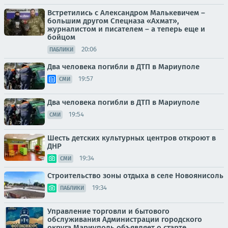
Встретились с Александром Малькевичем –
большим другом Спецназа «Ахмат»,
журналистом и писателем – а теперь еще и
бойцом
20:06
ПАБЛИКИ
Два человека погибли в ДТП в Мариуполе
19:57
СМИ
Два человека погибли в ДТП в Мариуполе
19:54
СМИ
Шесть детских культурных центров откроют в
ДНР
19:34
СМИ
Строительство зоны отдыха в селе Новоянисоль
19:34
ПАБЛИКИ
Управление торговли и бытового
обслуживания Администрации городского
округа Мариуполь объявляет о старте