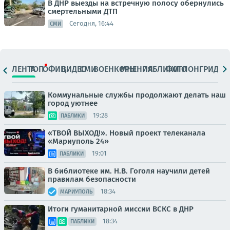
В ДНР выезды на встречную полосу обернулись
смертельными ДТП
Сегодня, 16:44
СМИ
ЛЕНТА
ТОП
ОФИЦ.
ВИДЕО
СМИ
ВОЕНКОРЫ
МНЕНИЯ
ПАБЛИКИ
ФОТО
ЛОНГРИДЫ
Коммунальные службы продолжают делать наш
город уютнее
19:28
ПАБЛИКИ
«ТВОЙ ВЫХОД!». Новый проект телеканала
«Мариуполь 24»
19:01
ПАБЛИКИ
В библиотеке им. Н.В. Гоголя научили детей
правилам безопасности
18:34
МАРИУПОЛЬ
Итоги гуманитарной миссии ВСКС в ДНР
18:34
ПАБЛИКИ