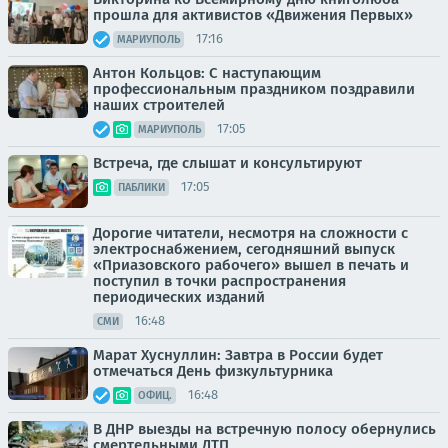
прошла для активистов «Движения Первых»
17:16
МАРИУПОЛЬ
Антон Кольцов: С наступающим
профессиональным праздником поздравили
наших строителей
17:05
МАРИУПОЛЬ
Встреча, где слышат и консультируют
17:05
ПАБЛИКИ
Дорогие читатели, несмотря на сложности с
электроснабжением, сегодняшний выпуск
«Приазовского рабочего» вышел в печать и
поступил в точки распространения
периодических изданий
16:48
СМИ
Марат Хуснуллин: Завтра в России будет
отмечаться День физкультурника
16:48
ОФИЦ.
В ДНР выезды на встречную полосу обернулись
смертельными ДТП