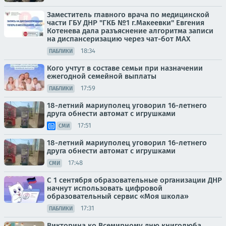
Заместитель главного врача по медицинской
части ГБУ ДНР "ГКБ №1 г.Макеевки" Евгения
Котенева дала разъяснение алгоритма записи
на диспансеризацию через чат-бот МАХ
18:34
ПАБЛИКИ
Кого учтут в составе семьи при назначении
ежегодной семейной выплаты
17:59
ПАБЛИКИ
18-летний мариуполец уговорил 16-летнего
друга обнести автомат с игрушками
17:51
СМИ
18-летний мариуполец уговорил 16-летнего
друга обнести автомат с игрушками
17:48
СМИ
С 1 сентября образовательные организации ДНР
начнут использовать цифровой
образовательный сервис «Моя школа»
17:31
ПАБЛИКИ
Викторина ко Всемирному дню книголюба