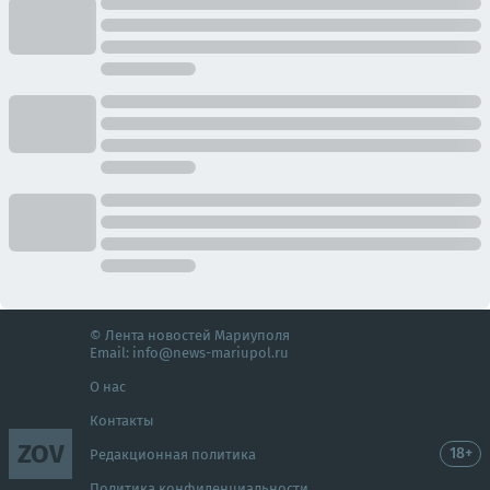
© Лента новостей Мариуполя
Email:
info@news-mariupol.ru
О нас
Контакты
ZOV
18+
Редакционная политика
Политика конфиденциальности