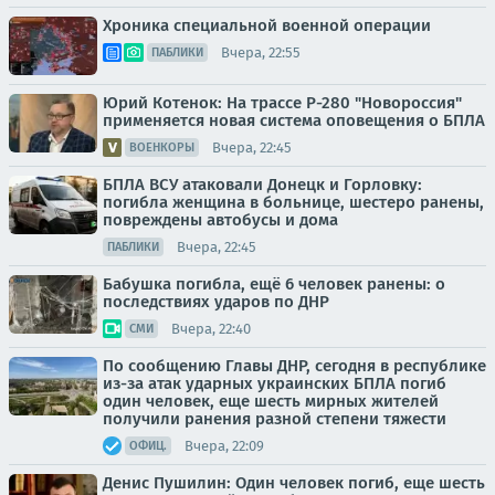
Хроника специальной военной операции
Вчера, 22:55
ПАБЛИКИ
Юрий Котенок: На трассе Р-280 "Новороссия"
применяется новая система оповещения о БПЛА
Вчера, 22:45
ВОЕНКОРЫ
БПЛА ВСУ атаковали Донецк и Горловку:
погибла женщина в больнице, шестеро ранены,
повреждены автобусы и дома
Вчера, 22:45
ПАБЛИКИ
Бабушка погибла, ещё 6 человек ранены: о
последствиях ударов по ДНР
Вчера, 22:40
СМИ
По сообщению Главы ДНР, сегодня в республике
из-за атак ударных украинских БПЛА погиб
один человек, еще шесть мирных жителей
получили ранения разной степени тяжести
Вчера, 22:09
ОФИЦ.
Денис Пушилин: Один человек погиб, еще шесть