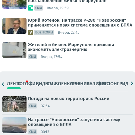
восстановление жилья в Мариуполе
Вчера, 19:59
СМИ
Юрий Котенок: На трассе Р-280 "Новороссия"
применяется новая система оповещения о БПЛА
Вчера, 22:45
ВОЕНКОРЫ
Жителей и бизнес Мариуполя призвали
экономить электроэнергию
Вчера, 17:54
СМИ
ЛЕНТА
ТОП
ОФИЦ.
ВИДЕО
СМИ
ВОЕНКОРЫ
МНЕНИЯ
ПАБЛИКИ
ФОТО
ЛОНГРИДЫ
Погода на новых территориях России
07:54
СМИ
На трассе "Новороссия" запустили систему
оповещения о БПЛА
00:13
СМИ