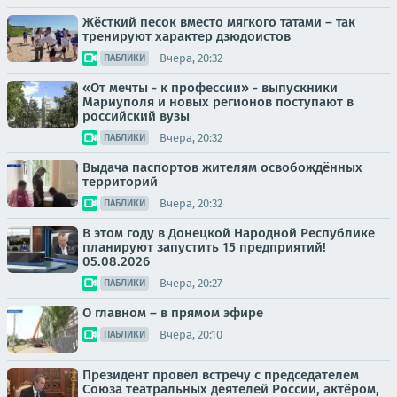
Жёсткий песок вместо мягкого татами – так
тренируют характер дзюдоистов
Вчера, 20:32
ПАБЛИКИ
«От мечты - к профессии» - выпускники
Мариуполя и новых регионов поступают в
российский вузы
Вчера, 20:32
ПАБЛИКИ
Выдача паспортов жителям освобождённых
территорий
Вчера, 20:32
ПАБЛИКИ
В этом году в Донецкой Народной Республике
планируют запустить 15 предприятий!
05.08.2026
Вчера, 20:27
ПАБЛИКИ
О главном – в прямом эфире
Вчера, 20:10
ПАБЛИКИ
Президент провёл встречу с председателем
Союза театральных деятелей России, актёром,