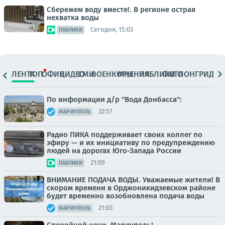
Сбережем воду вместе!. В регионе острая
нехватка воды
Сегодня, 15:03
ПАБЛИКИ
ЛЕНТА
ТОП
ОФИЦ.
ВИДЕО
СМИ
ВОЕНКОРЫ
МНЕНИЯ
ПАБЛИКИ
ФОТО
ЛОНГРИДЫ
По информации д/р "Вода Донбасса":
22:57
МАРИУПОЛЬ
Радио ПИКА поддерживает своих коллег по
эфиру — и их инициативу по предупреждению
людей на дорогах Юго-Запада России
21:09
ПАБЛИКИ
ВНИМАНИЕ ПОДАЧА ВОДЫ. Уважаемые жители! В
скором времени в Орджоникидзевском районе
будет временно возобновлена подача воды
21:03
МАРИУПОЛЬ
Спокойной ночи, Мариуполь!