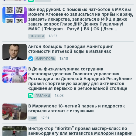
Всё под рукой!. С помощью чат-ботов в МАХ вы
можете мгновенно записаться на приём к врачу,
заказать лекарства, записаться в МФЦ и даже
задать вопрос Главе ДНР Денису Пушилину!
МАКС | Telegram | Рутуб | ВК | OK | Дзен...
18:32
ПАБЛИКИ
Антон Кольцов: Проводим мониторинг
стоимости питьевой воды в магазинах
18:10
МАРИУПОЛЬ
В День физкультурника сотрудник
спецподразделения Главного управления
Росгвардии по Донецкой Народной Республике
провел спортивную зарядку для активистов
«Движения первых» в региональной столице
18:03
ПАБЛИКИ
В Мариуполе 18-летний парень и подросток
вскрыли автомат с игрушками
17:31
СМИ
Инструктор “Bioritm” провел мастер-класс по
вейкбордингу для активистов Молодой Гвардии