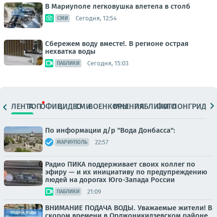
В Мариуполе легковушка влетела в столб
Сегодня, 12:54
СМИ
Сбережем воду вместе!. В регионе острая
нехватка воды
Сегодня, 15:03
ПАБЛИКИ
ЛЕНТА
ТОП
ОФИЦ.
ВИДЕО
СМИ
ВОЕНКОРЫ
МНЕНИЯ
ПАБЛИКИ
ФОТО
ЛОНГРИДЫ
По информации д/р "Вода Донбасса":
22:57
МАРИУПОЛЬ
Радио ПИКА поддерживает своих коллег по
эфиру — и их инициативу по предупреждению
людей на дорогах Юго-Запада России
21:09
ПАБЛИКИ
ВНИМАНИЕ ПОДАЧА ВОДЫ. Уважаемые жители! В
скором времени в Орджоникидзевском районе