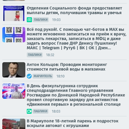
Отделения Социального фонда предоставляет
выплаты детям, получившим травмы и увечья
19:03
ПАБЛИКИ
Всё под рукой!. С помощью чат-ботов в МАХ вы
можете мгновенно записаться на приём к врачу,
заказать лекарства, записаться в МФЦ и даже
задать вопрос Главе ДНР Денису Пушилину!
МАКС | Telegram | Рутуб | ВК | OK | Дзен...
18:32
ПАБЛИКИ
Антон Кольцов: Проводим мониторинг
стоимости питьевой воды в магазинах
18:10
МАРИУПОЛЬ
В День физкультурника сотрудник
спецподразделения Главного управления
Росгвардии по Донецкой Народной Республике
провел спортивную зарядку для активистов
«Движения первых» в региональной столице
18:03
ПАБЛИКИ
В Мариуполе 18-летний парень и подросток
вскрыли автомат с игрушками