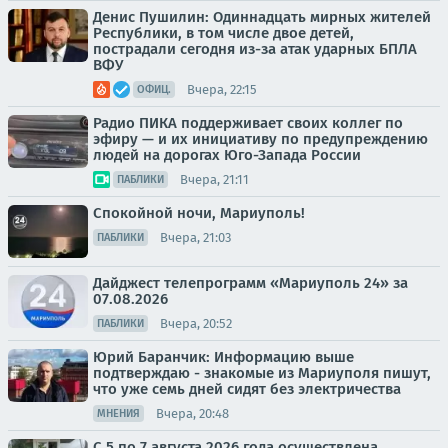
Денис Пушилин: Одиннадцать мирных жителей
Республики, в том числе двое детей,
пострадали сегодня из-за атак ударных БПЛА
ВФУ
Вчера, 22:15
ОФИЦ.
Радио ПИКА поддерживает своих коллег по
эфиру — и их инициативу по предупреждению
людей на дорогах Юго-Запада России
Вчера, 21:11
ПАБЛИКИ
Спокойной ночи, Мариуполь!
Вчера, 21:03
ПАБЛИКИ
Дайджест телепрограмм «Мариуполь 24» за
07.08.2026
Вчера, 20:52
ПАБЛИКИ
Юрий Баранчик: Информацию выше
подтверждаю - знакомые из Мариуполя пишут,
что уже семь дней сидят без электричества
Вчера, 20:48
МНЕНИЯ
С 5 по 7 августа 2026 года осуществлена