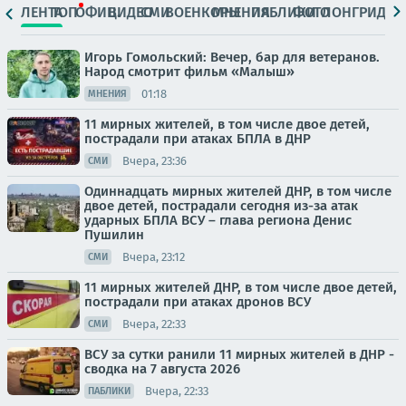
ЛЕНТА
ТОП
ОФИЦ.
ВИДЕО
СМИ
ВОЕНКОРЫ
МНЕНИЯ
ПАБЛИКИ
ФОТО
ЛОНГРИДЫ
Игорь Гомольский: Вечер, бар для ветеранов.
Народ смотрит фильм «Малыш»
01:18
МНЕНИЯ
11 мирных жителей, в том числе двое детей,
пострадали при атаках БПЛА в ДНР
Вчера, 23:36
СМИ
Одиннадцать мирных жителей ДНР, в том числе
двое детей, пострадали сегодня из-за атак
ударных БПЛА ВСУ – глава региона Денис
Пушилин
Вчера, 23:12
СМИ
11 мирных жителей ДНР, в том числе двое детей,
пострадали при атаках дронов ВСУ
Вчера, 22:33
СМИ
ВСУ за сутки ранили 11 мирных жителей в ДНР -
сводка на 7 августа 2026
Вчера, 22:33
ПАБЛИКИ