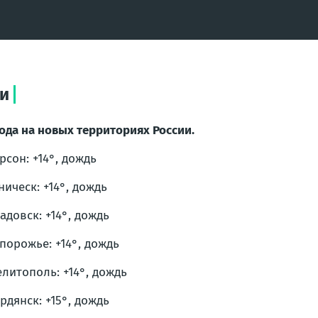
ии
ода на новых территориях России.
ерсон: +14°, дождь
еническ: +14°, дождь
кадовск: +14°, дождь
апорожье: +14°, дождь
елитополь: +14°, дождь
ердянск: +15°, дождь