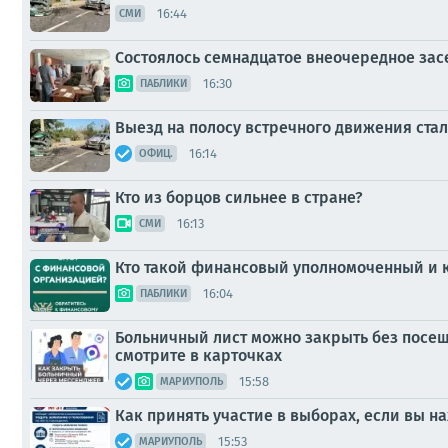
16:44
СМИ
Состоялось семнадцатое внеочередное зас
16:30
ПАБЛИКИ
Выезд на полосу встречного движения ста
16:14
ОФИЦ.
Кто из борцов сильнее в стране?
16:13
СМИ
Кто такой финансовый уполномоченный и к
16:04
ПАБЛИКИ
Больничный лист можно закрыть без посеще
смотрите в карточках
15:58
МАРИУПОЛЬ
Как принять участие в выборах, если вы н
15:53
МАРИУПОЛЬ