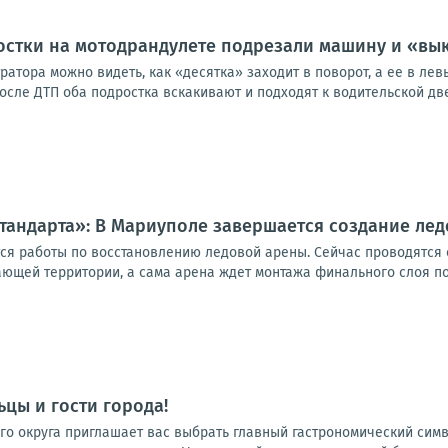
остки на мотодрандулете подрезали машину и «вы
ратора можно видеть, как «десятка» заходит в поворот, а ее в лев
ле ДТП оба подростка вскакивают и подходят к водительской двер
тандарта»: В Мариуполе завершается создание ле
я работы по восстановлению ледовой арены. Сейчас проводятся 
ющей территории, а сама арена ждет монтажа финального слоя пок
цы и гости города!
го округа приглашает вас выбрать главный гастрономический сим