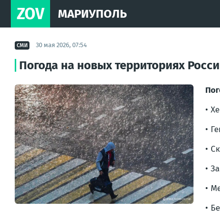
ZOV
МАРИУПОЛЬ
30 мая 2026, 07:54
СМИ
Погода на новых территориях Росс
Пог
• Х
• Г
• С
• З
• М
• Б