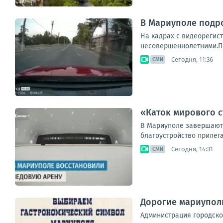
В Мариуполе подр
На кадрах с видеорегист
несовершеннолетними.Пос
Сегодня, 11:36
СМИ
«Каток мирового с
В Мариуполе завершаютс
благоустройство прилега
Сегодня, 14:31
СМИ
Дорогие мариуполь
Администрация городско