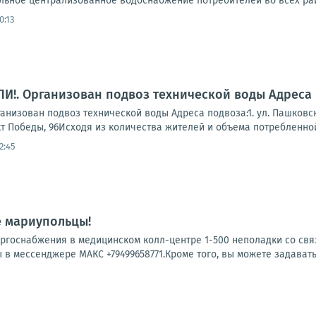
льное централизованное водоснабжение потребителей во всех рай
0:13
!. Организован подвоз технической воды Адреса 
зован подвоз технической воды Адреса подвоза:1. ул. Пашковского, 
кт Победы, 96Исходя из количества жителей и объема потребленной 
2:45
е мариупольцы!
ергоснабжения в медицинском колл-центре 1-500 неполадки со свя
 в мессенджере МАКС +79499658771.Кроме того, вы можете задавать