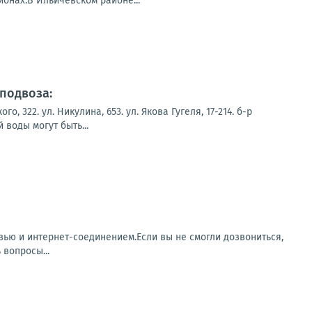
онах.В Ильичевском районе...
подвоза:
322. ул. Никулина, 653. ул. Якова Гугеля, 17-214. б-р
воды могут быть...
зью и интернет-соединением.Если вы не смогли дозвониться,
 вопросы...