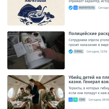
отражает характер, исто
Сегодня
МАРИУПОЛЬ
Полицейские раск
Сотрудники отдела угол
грозит наказание в вид
Сегодня, 12:56
ОФИЦ.
Убийц детей на пл
казни. Генерал взя
Теракты, в которых гибн
если они попадут к нам в
Сегодня, 09:0
СМИ