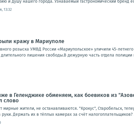
рию и душу нашего города. Узнаваемый гастрономический бренд есть
, 13:32
рыли кражу в Мариуполе
овного розыска УМВД России «Мариупольское» уличили 45-летнег
е длительного лишения свободы.В дежурную часть отдела полиции 
яже в Геленджике обменяем, как боевиков из "Азов
л слово
ут мирные жители, не останавливаются. "Крокус", Старобельск, тепе
 руки. Держать их в тёплых камерах за счёт налогоплательщиков? .
0