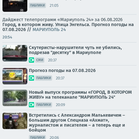
21:05
ПАБЛИКИ
Дайджест телепрограмм «Мариуполь 24» за 06.08.2026
Город, в котором живу. Улица Энгельса.
Прогноз погоды на
07.08.2026
//
МАРИУПОЛЬ 24
20:54
Скутеристы-нарушители чуть не убились,
подрезав "десятку" в Мариуполе
20:37
СМИ
Прогноз погоды на 07.08.2026
20:37
ПАБЛИКИ
Новый выпуск программы «ГОРОД, В КОТОРОМ
ЖИВУ» на телеканале "МАРИУПОЛЬ 24"
20:09
ПАБЛИКИ
Встретились с Александром Малькевичем –
большим другом Спецназа «Ахмат»,
журналистом и писателем – а теперь еще и
бойцом
20:06
ПАБЛИКИ