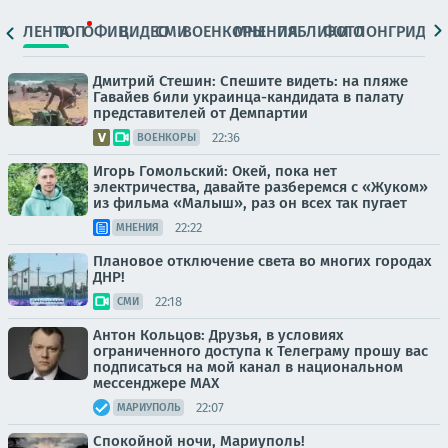
ЛЕНТА
ТОП
ОФИЦ.
ВИДЕО
СМИ
ВОЕНКОРЫ
МНЕНИЯ
ПАБЛИКИ
ФОТО
ЛОНГРИДЫ
Дмитрий Стешин: Спешите видеть: на пляже
Гавайев били украинца-кандидата в палату
представителей от Демпартии
22:36
ВОЕНКОРЫ
Игорь Гомольский: Окей, пока нет
электричества, давайте разберемся с «Жуком»
из фильма «Малыш», раз он всех так пугает
22:22
МНЕНИЯ
Плановое отключение света во многих городах
ДНР!
22:18
СМИ
Антон Кольцов: Друзья, в условиях
ограниченного доступа к Телеграму прошу вас
подписаться на мой канал в национальном
мессенджере МАХ
22:07
МАРИУПОЛЬ
Спокойной ночи, Мариуполь!