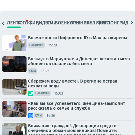
ЛЕНТА
ТОП
ОФИЦ.
ВИДЕО
СМИ
ВОЕНКОРЫ
МНЕНИЯ
ПАБЛИКИ
ФОТО
ЛОНГРИДЫ
Возможности Цифрового ID в Мах расширены
15:29
ПАБЛИКИ
Блэкаут в Мариуполе и Донецке: десятки тысяч
абонентов остались без света
15:25
СМИ
Сбережем воду вместе!. В регионе острая
нехватка воды
15:03
ПАБЛИКИ
«Как вы все успеваете?»: женщина-замполит
рассказала о семье и службе
14:36
СМИ
Вниманию граждан!. Декларация средств –
очередной обман мошенников! Помните: