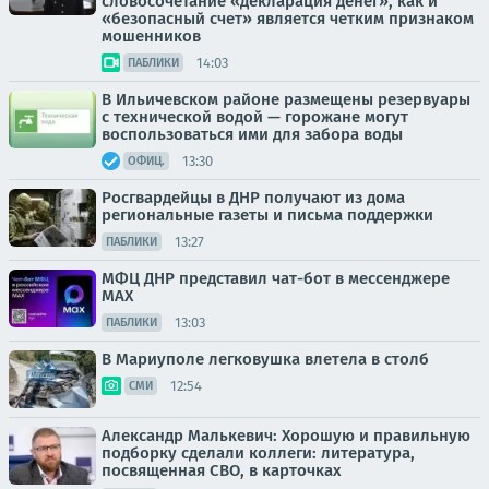
словосочетание «декларация денег», как и
«безопасный счет» является четким признаком
мошенников
14:03
ПАБЛИКИ
В Ильичевском районе размещены резервуары
с технической водой — горожане могут
воспользоваться ими для забора воды
13:30
ОФИЦ.
Росгвардейцы в ДНР получают из дома
региональные газеты и письма поддержки
13:27
ПАБЛИКИ
МФЦ ДНР представил чат-бот в мессенджере
MAX
13:03
ПАБЛИКИ
В Мариуполе легковушка влетела в столб
12:54
СМИ
Александр Малькевич: Хорошую и правильную
подборку сделали коллеги: литература,
посвященная СВО, в карточках