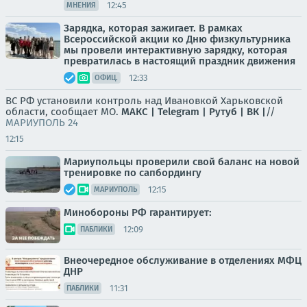
12:45
МНЕНИЯ
Зарядка, которая зажигает. В рамках
Всероссийской акции ко Дню физкультурника
мы провели интерактивную зарядку, которая
превратилась в настоящий праздник движения
12:33
ОФИЦ.
ВС РФ установили контроль над Ивановкой Харьковской
области, сообщает МО.
МАКС |
Telegram |
Рутуб |
ВК |
//
МАРИУПОЛЬ 24
12:15
Мариупольцы проверили свой баланс на новой
тренировке по сапбордингу
12:15
МАРИУПОЛЬ
Минобороны РФ гарантирует:
12:09
ПАБЛИКИ
Внеочередное обслуживание в отделениях МФЦ
ДНР
11:31
ПАБЛИКИ