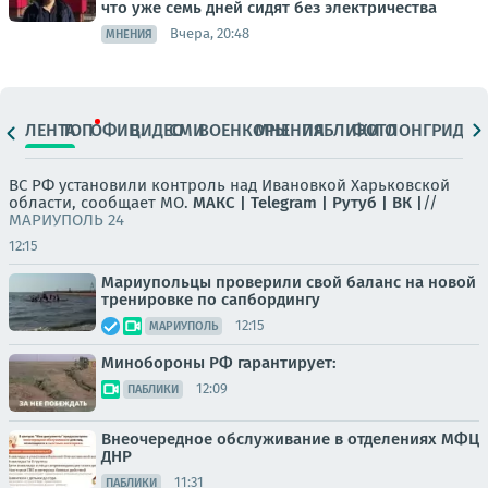
что уже семь дней сидят без электричества
Вчера, 20:48
МНЕНИЯ
ЛЕНТА
ТОП
ОФИЦ.
ВИДЕО
СМИ
ВОЕНКОРЫ
МНЕНИЯ
ПАБЛИКИ
ФОТО
ЛОНГРИДЫ
ВС РФ установили контроль над Ивановкой Харьковской
области, сообщает МО.
МАКС |
Telegram |
Рутуб |
ВК |
//
МАРИУПОЛЬ 24
12:15
Мариупольцы проверили свой баланс на новой
тренировке по сапбордингу
12:15
МАРИУПОЛЬ
Минобороны РФ гарантирует:
12:09
ПАБЛИКИ
Внеочередное обслуживание в отделениях МФЦ
ДНР
11:31
ПАБЛИКИ