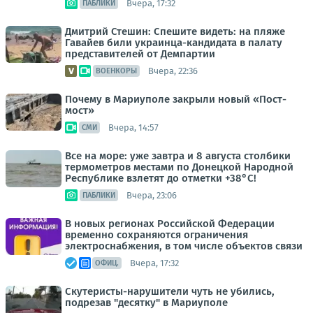
Вчера, 17:32
ПАБЛИКИ
Дмитрий Стешин: Спешите видеть: на пляже
Гавайев били украинца-кандидата в палату
представителей от Демпартии
Вчера, 22:36
ВОЕНКОРЫ
Почему в Мариуполе закрыли новый «Пост-
мост»
Вчера, 14:57
СМИ
Все на море: уже завтра и 8 августа столбики
термометров местами по Донецкой Народной
Республике взлетят до отметки +38°C!
Вчера, 23:06
ПАБЛИКИ
В новых регионах Российской Федерации
временно сохраняются ограничения
электроснабжения, в том числе объектов связи
Вчера, 17:32
ОФИЦ.
Скутеристы-нарушители чуть не убились,
подрезав "десятку" в Мариуполе