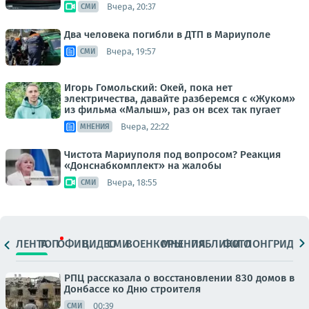
Вчера, 20:37
СМИ
Два человека погибли в ДТП в Мариуполе
Вчера, 19:57
СМИ
Игорь Гомольский: Окей, пока нет
электричества, давайте разберемся с «Жуком»
из фильма «Малыш», раз он всех так пугает
Вчера, 22:22
МНЕНИЯ
Чистота Мариуполя под вопросом? Реакция
«Донснабкомплект» на жалобы
Вчера, 18:55
СМИ
ЛЕНТА
ТОП
ОФИЦ.
ВИДЕО
СМИ
ВОЕНКОРЫ
МНЕНИЯ
ПАБЛИКИ
ФОТО
ЛОНГРИДЫ
РПЦ рассказала о восстановлении 830 домов в
Донбассе ко Дню строителя
00:39
СМИ