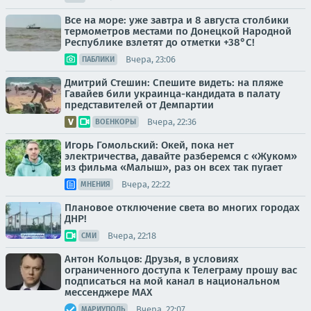
Все на море: уже завтра и 8 августа столбики
термометров местами по Донецкой Народной
Республике взлетят до отметки +38°C!
Вчера, 23:06
ПАБЛИКИ
Дмитрий Стешин: Спешите видеть: на пляже
Гавайев били украинца-кандидата в палату
представителей от Демпартии
Вчера, 22:36
ВОЕНКОРЫ
Игорь Гомольский: Окей, пока нет
электричества, давайте разберемся с «Жуком»
из фильма «Малыш», раз он всех так пугает
Вчера, 22:22
МНЕНИЯ
Плановое отключение света во многих городах
ДНР!
Вчера, 22:18
СМИ
Антон Кольцов: Друзья, в условиях
ограниченного доступа к Телеграму прошу вас
подписаться на мой канал в национальном
мессенджере МАХ
Вчера, 22:07
МАРИУПОЛЬ