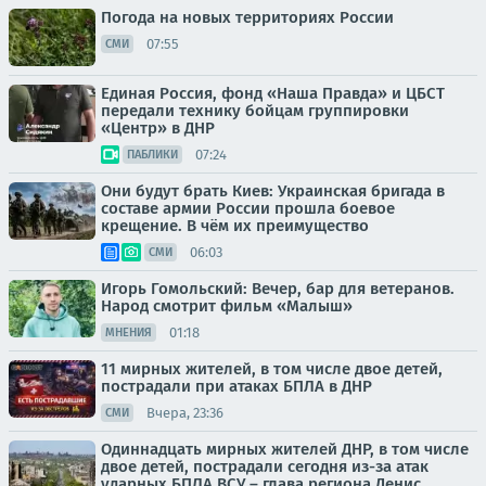
Погода на новых территориях России
07:55
СМИ
Единая Россия, фонд «Наша Правда» и ЦБСТ
передали технику бойцам группировки
«Центр» в ДНР
07:24
ПАБЛИКИ
Они будут брать Киев: Украинская бригада в
составе армии России прошла боевое
крещение. В чём их преимущество
06:03
СМИ
Игорь Гомольский: Вечер, бар для ветеранов.
Народ смотрит фильм «Малыш»
01:18
МНЕНИЯ
11 мирных жителей, в том числе двое детей,
пострадали при атаках БПЛА в ДНР
Вчера, 23:36
СМИ
Одиннадцать мирных жителей ДНР, в том числе
двое детей, пострадали сегодня из-за атак
ударных БПЛА ВСУ – глава региона Денис