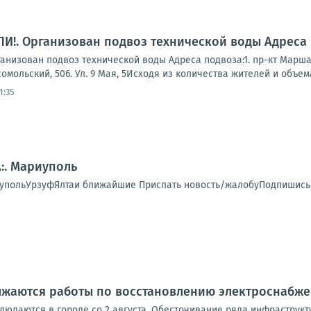
!. Организован подвоз технической воды Адреса 
зован подвоз технической воды Адреса подвоза:1. пр-кт Маршала Ж
мсомольский, 506. Ул. 9 Мая, 5Исходя из количества жителей и объема
1:35
:. Мариуполь
упольУрзуфЯлтаи ближайшие Прислать новость/жалобуПодпишись 
лжаются работы по восстановлению электроснабж
людаются в городе со 2 августа. Обесточивание ряда инфраструкт