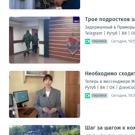
Трое подростков з
Задержанный в Приморье
Telegram | Рутуб | ВК | OK 
Сегодня, 10:5
ПАБЛИКИ
Необходимо сходит
Теперь в мессенджере МА
Рутуб | ВК | OK | ДзенС
Сегодня, 10:3
ПАБЛИКИ
Шаг за шагом к ко