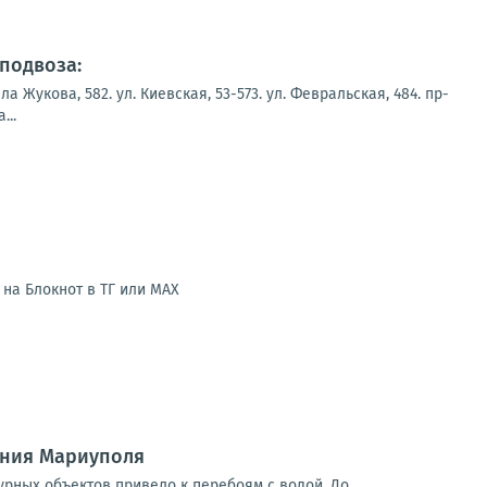
подвоза:
укова, 582. ул. Киевская, 53-573. ул. Февральская, 484. пр-
...
на Блокнот в ТГ или МАХ
ения Мариуполя
урных объектов привело к перебоям с водой. До