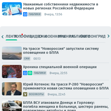
Уважаемые собственники недвижимости в
новых регионах Российской Федерации
Вчера, 13:56
ПАБЛИКИ
ЛЕНТА
ТОП
ОФИЦ.
ВИДЕО
СМИ
ВОЕНКОРЫ
МНЕНИЯ
ПАБЛИКИ
ФОТО
ЛОНГРИДЫ
На трассе "Новороссия" запустили систему
оповещения о БПЛА
00:13
СМИ
Хроника специальной военной операции
Вчера, 22:55
ПАБЛИКИ
Юрий Котенок: На трассе Р-280 "Новороссия"
применяется новая система оповещения о БПЛА
Вчера, 22:45
ВОЕНКОРЫ
БПЛА ВСУ атаковали Донецк и Горловку:
погибла женщина в больнице, шестеро ранены,
повреждены автобусы и дома