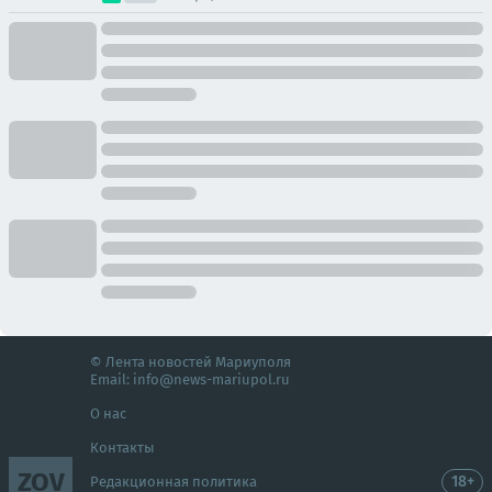
© Лента новостей Мариуполя
Email:
info@news-mariupol.ru
О нас
Контакты
ZOV
18+
Редакционная политика