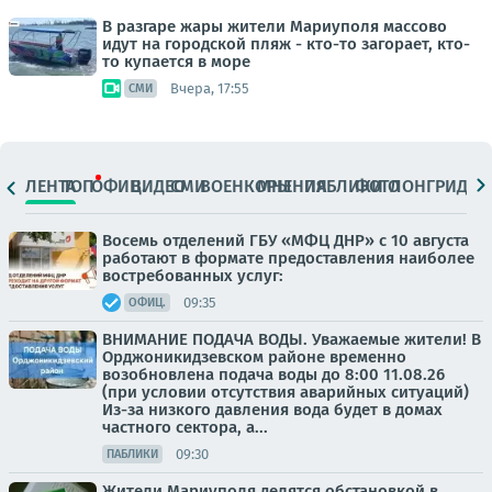
В разгаре жары жители Мариуполя массово
идут на городской пляж - кто-то загорает, кто-
то купается в море
Вчера, 17:55
СМИ
ЛЕНТА
ТОП
ОФИЦ.
ВИДЕО
СМИ
ВОЕНКОРЫ
МНЕНИЯ
ПАБЛИКИ
ФОТО
ЛОНГРИДЫ
Восемь отделений ГБУ «МФЦ ДНР» с 10 августа
работают в формате предоставления наиболее
востребованных услуг:
09:35
ОФИЦ.
ВНИМАНИЕ ПОДАЧА ВОДЫ. Уважаемые жители! В
Орджоникидзевском районе временно
возобновлена подача воды до 8:00 11.08.26
(при условии отсутствия аварийных ситуаций)
Из-за низкого давления вода будет в домах
частного сектора, а...
09:30
ПАБЛИКИ
Жители Мариуполя делятся обстановкой в