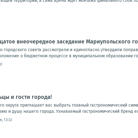
ющей территории, а сама арена ждет монтажа финального слоя пок
цатое внеочередное заседание Мариупольского го
о городского совета рассмотрели и единогласно утвердили попра
оложение о бюджетном процессе в муниципальном образовании гор
30
цы и гости города!
го округа приглашает вас выбрать главный гастрономический сим
рию и душу нашего города. Узнаваемый гастрономический бренд есть
, 13:32