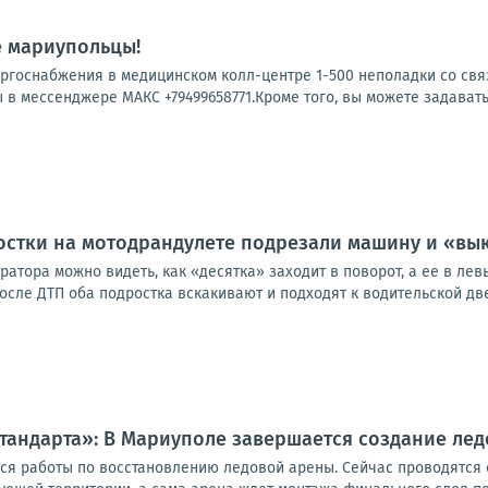
е мариупольцы!
ергоснабжения в медицинском колл-центре 1-500 неполадки со свя
 в мессенджере МАКС +79499658771.Кроме того, вы можете задавать
остки на мотодрандулете подрезали машину и «вы
ратора можно видеть, как «десятка» заходит в поворот, а ее в лев
ле ДТП оба подростка вскакивают и подходят к водительской двер
тандарта»: В Мариуполе завершается создание ле
я работы по восстановлению ледовой арены. Сейчас проводятся 