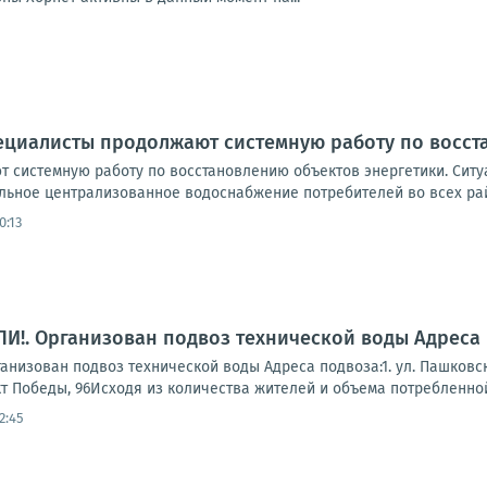
ециалисты продолжают системную работу по восст
 системную работу по восстановлению объектов энергетики. Ситуа
льное централизованное водоснабжение потребителей во всех рай
0:13
!. Организован подвоз технической воды Адреса 
зован подвоз технической воды Адреса подвоза:1. ул. Пашковского, 
кт Победы, 96Исходя из количества жителей и объема потребленной 
2:45