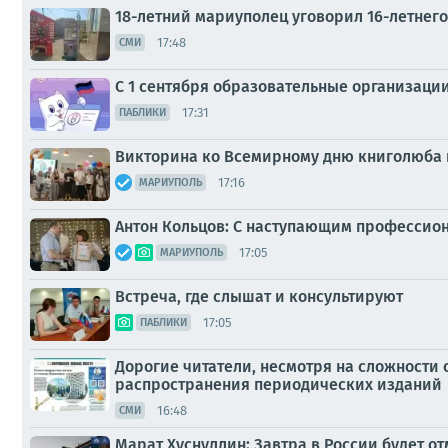
18-летний мариуполец уговорил 16-летнего
17:48
СМИ
С 1 сентября образовательные организаци
17:31
ПАБЛИКИ
Викторина ко Всемирному дню книголюба
17:16
МАРИУПОЛЬ
Антон Кольцов: С наступающим профессио
17:05
МАРИУПОЛЬ
Встреча, где слышат и консультируют
17:05
ПАБЛИКИ
Дорогие читатели, несмотря на сложности
распространения периодических изданий
16:48
СМИ
Марат Хуснуллин: Завтра в России будет о