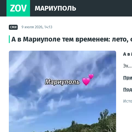
ZOV
МАРИУПОЛЬ
9 июля 2026, 14:13
СМИ
А в Мариуполе тем временем: лето, 
А в
Эх.
При
Под
Ист