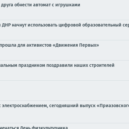
 друга обнести автомат с игрушками
и ДНР начнут использовать цифровой образовательный с
 прошла для активистов «Движения Первых»
нальным праздником поздравили наших строителей
 с электроснабжением, сегодняшний выпуск «Приазовского
тмечаться День физкультурника