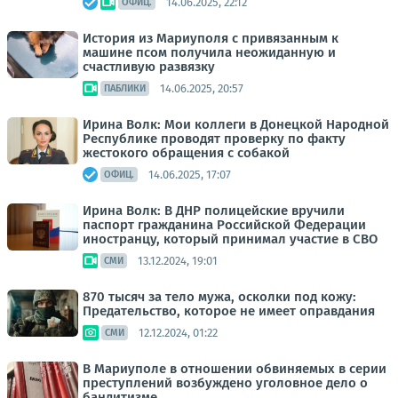
14.06.2025, 22:12
ОФИЦ.
История из Мариуполя с привязанным к
машине псом получила неожиданную и
счастливую развязку
14.06.2025, 20:57
ПАБЛИКИ
Ирина Волк: Мои коллеги в Донецкой Народной
Республике проводят проверку по факту
жестокого обращения с собакой
14.06.2025, 17:07
ОФИЦ.
Ирина Волк: В ДНР полицейские вручили
паспорт гражданина Российской Федерации
иностранцу, который принимал участие в СВО
13.12.2024, 19:01
СМИ
870 тысяч за тело мужа, осколки под кожу:
Предательство, которое не имеет оправдания
12.12.2024, 01:22
СМИ
В Мариуполе в отношении обвиняемых в серии
преступлений возбуждено уголовное дело о
бандитизме