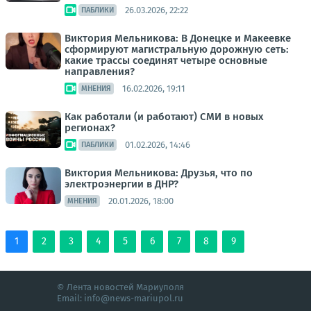
26.03.2026, 22:22
ПАБЛИКИ
Виктория Мельникова: В Донецке и Макеевке
сформируют магистральную дорожную сеть:
какие трассы соединят четыре основные
направления?
16.02.2026, 19:11
МНЕНИЯ
Как работали (и работают) СМИ в новых
регионах?
01.02.2026, 14:46
ПАБЛИКИ
Виктория Мельникова: Друзья, что по
электроэнергии в ДНР?
20.01.2026, 18:00
МНЕНИЯ
1
2
3
4
5
6
7
8
9
© Лента новостей Мариуполя
Email:
info@news-mariupol.ru