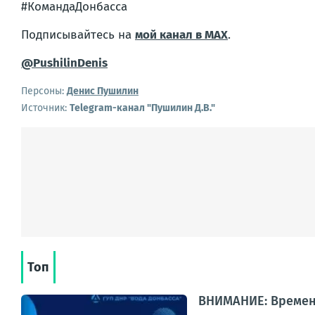
#КомандаДонбасса
Подписывайтесь на
мой канал в MAX
.
@PushilinDenis
Персоны:
Денис Пушилин
Источник:
Telegram-канал "Пушилин Д.В."
Топ
ВНИМАНИЕ: Времен