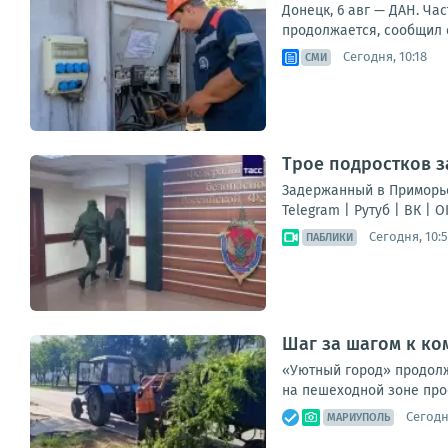
Донецк, 6 авг — ДАН. Ча
продолжается, сообщил с
Сегодня, 10:18
СМИ
Трое подростков з
Задержанный в Приморье
Telegram | Рутуб | ВК | OK 
Сегодня, 10:5
ПАБЛИКИ
Шаг за шагом к ко
«Уютный город» продолж
на пешеходной зоне про
Сегодн
МАРИУПОЛЬ