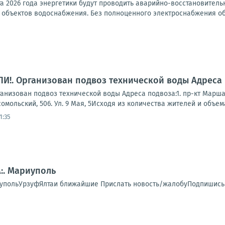
ста 2026 года энергетики будут проводить аварийно-восстановител
объектов водоснабжения. Без полноценного электроснабжения обо
!. Организован подвоз технической воды Адреса 
зован подвоз технической воды Адреса подвоза:1. пр-кт Маршала Ж
мсомольский, 506. Ул. 9 Мая, 5Исходя из количества жителей и объема
1:35
:. Мариуполь
упольУрзуфЯлтаи ближайшие Прислать новость/жалобуПодпишись 