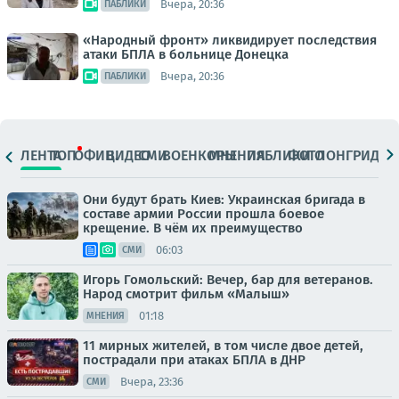
Вчера, 20:36
ПАБЛИКИ
«Народный фронт» ликвидирует последствия
атаки БПЛА в больнице Донецка
Вчера, 20:36
ПАБЛИКИ
ЛЕНТА
ТОП
ОФИЦ.
ВИДЕО
СМИ
ВОЕНКОРЫ
МНЕНИЯ
ПАБЛИКИ
ФОТО
ЛОНГРИДЫ
Они будут брать Киев: Украинская бригада в
составе армии России прошла боевое
крещение. В чём их преимущество
06:03
СМИ
Игорь Гомольский: Вечер, бар для ветеранов.
Народ смотрит фильм «Малыш»
01:18
МНЕНИЯ
11 мирных жителей, в том числе двое детей,
пострадали при атаках БПЛА в ДНР
Вчера, 23:36
СМИ