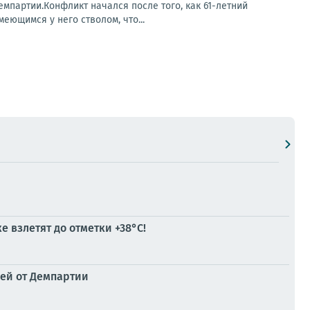
емпартии.Конфликт начался после того, как 61-летний
еющимся у него стволом, что...
 взлетят до отметки +38°C!
лей от Демпартии