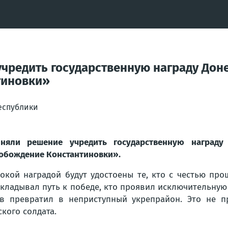
чредить государственную награду Дон
тиновки»
еспублики
няли решение учредить государственную награду
обождение Константиновки».
окой наградой будут удостоены те, кто с честью пр
кладывал путь к победе, кто проявил исключительную
в превратил в неприступный укрепрайон. Это не п
ского солдата.