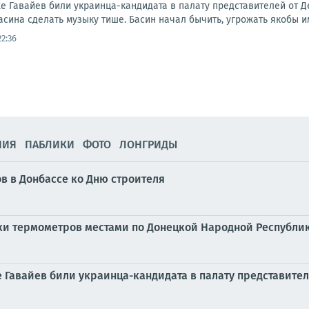
е Гавайев били украинца-кандидата в палату представителей от Д
ина сделать музыку тише. Басин начал бычить, угрожать якобы им
22:36
НИЯ
ПАБЛИКИ
ФОТО
ЛОНГРИДЫ
в в Донбассе ко Дню строителя
бики термометров местами по Донецкой Народной Республике
е Гавайев били украинца-кандидата в палату представите