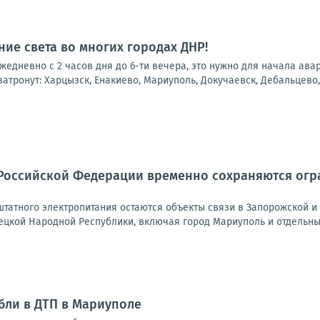
ие света во многих городах ДНР!
 ежедневно с 2 часов дня до 6-ти вечера, это нужно для начала ав
атронут: Харцызск, Енакиево, Мариуполь, Докучаевск, Дебальцево, 
Российской Федерации временно сохраняются огра
татного электропитания остаются объекты связи в Запорожской и 
ецкой Народной Республики, включая город Мариуполь и отдельные
бли в ДТП в Мариуполе