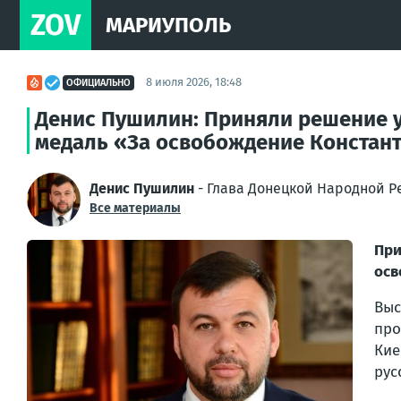
ZOV
МАРИУПОЛЬ
8 июля 2026, 18:48
ОФИЦИАЛЬНО
Денис Пушилин: Приняли решение у
медаль «За освобождение Констан
Денис Пушилин
- Глава Донецкой Народной Р
Все материалы
При
осв
Выс
про
Кие
рус