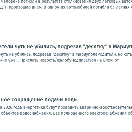
ва человека погибли в результате столкновения двух легковых ав
ДТП произошло днем. В одном из автомобилей погибли 63-летняя ж
тели чуть не убились, подрезав "десятку" в Мариу
чуть не убились, подрезав "десятку" в МариуполеРодители, но хо
жно уже.... Прислать новость/жалобуПодписаться на Блокнот
ное сокращение подачи воды
ста 2026 года энергетики будут проводить аварийно-восстановител
объектов водоснабжения. Без полноценного электроснабжения обо