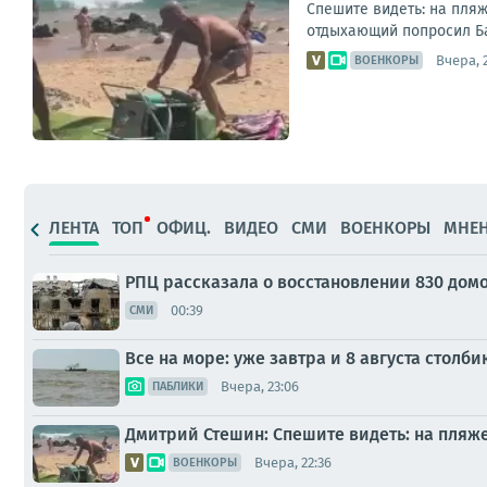
Спешите видеть: на пляж
отдыхающий попросил Бас
Вчера, 
ВОЕНКОРЫ
ЛЕНТА
ТОП
ОФИЦ.
ВИДЕО
СМИ
ВОЕНКОРЫ
МНЕ
РПЦ рассказала о восстановлении 830 домо
00:39
СМИ
Все на море: уже завтра и 8 августа стол
Вчера, 23:06
ПАБЛИКИ
Дмитрий Стешин: Спешите видеть: на пляж
Вчера, 22:36
ВОЕНКОРЫ