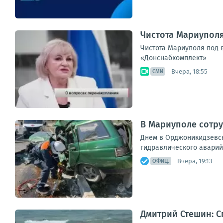
Чистота Мариупол
Чистота Мариуполя под 
«Донснабкомплект»
Вчера, 18:55
СМИ
В Мариуполе сотру
Днем в Орджоникидзевск
гидравлического аварий
Вчера, 19:13
ОФИЦ.
Дмитрий Стешин: С