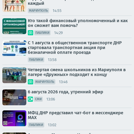
каждый
14:55
МАРИУПОЛЬ
Кто такой финансовый уполномоченный и как
он сможет вам помочь?
14:29
ПАБЛИКИ
С 1 августа в общественном транспорте ДНР
стартовала транспортная акция при
безналичной оплате проезда
13:58
ПАБЛИКИ
Четвертая смена школьников из Мариуполя в
лагере «Дружных» подходит к концу
13:46
МАРИУПОЛЬ
6 августа 2026 года, утренний эфир
13:06
СМИ
МФЦ ДНР представил чат-бот в мессенджере
MAX
13:02
ПАБЛИКИ