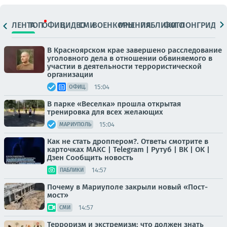
ЛЕНТА
ТОП
ОФИЦ.
ВИДЕО
СМИ
ВОЕНКОРЫ
МНЕНИЯ
ПАБЛИКИ
ФОТО
ЛОНГРИДЫ
В Красноярском крае завершено расследование
уголовного дела в отношении обвиняемого в
участии в деятельности террористической
организации
15:04
ОФИЦ.
В парке «Веселка» прошла открытая
тренировка для всех желающих
15:04
МАРИУПОЛЬ
Как не стать дроппером?. Ответы смотрите в
карточках МАКС | Telegram | Рутуб | ВК | OK |
Дзен Сообщить новость
14:57
ПАБЛИКИ
Почему в Мариуполе закрыли новый «Пост-
мост»
14:57
СМИ
Терроризм и экстремизм: что должен знать