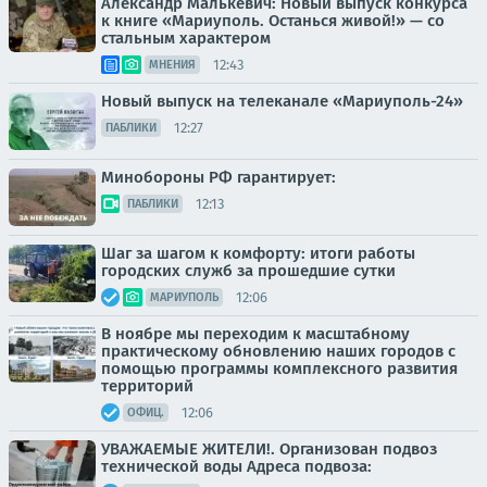
Александр Малькевич: Новый выпуск конкурса
к книге «Мариуполь. Останься живой!» — со
стальным характером
12:43
МНЕНИЯ
Новый выпуск на телеканале «Мариуполь-24»
12:27
ПАБЛИКИ
Минобороны РФ гарантирует:
12:13
ПАБЛИКИ
Шаг за шагом к комфорту: итоги работы
городских служб за прошедшие сутки
12:06
МАРИУПОЛЬ
В ноябре мы переходим к масштабному
практическому обновлению наших городов с
помощью программы комплексного развития
территорий
12:06
ОФИЦ.
УВАЖАЕМЫЕ ЖИТЕЛИ!. Организован подвоз
технической воды Адреса подвоза: