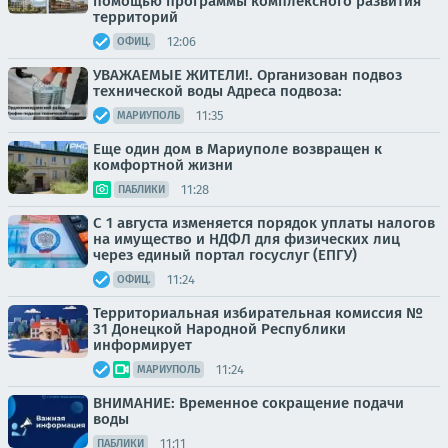
помощью программы комплексного развития
территорий
12:06
ОФИЦ.
УВАЖАЕМЫЕ ЖИТЕЛИ!. Организован подвоз
технической воды Адреса подвоза:
11:35
МАРИУПОЛЬ
Еще один дом в Мариуполе возвращен к
комфортной жизни
11:28
ПАБЛИКИ
С 1 августа изменяется порядок уплаты налогов
на имущество и НДФЛ для физических лиц
через единый портал госуслуг (ЕПГУ)
11:24
ОФИЦ.
Территориальная избирательная комиссия №
31 Донецкой Народной Республики
информирует
11:24
МАРИУПОЛЬ
ВНИМАНИЕ: Временное сокращение подачи
воды
11:11
ПАБЛИКИ