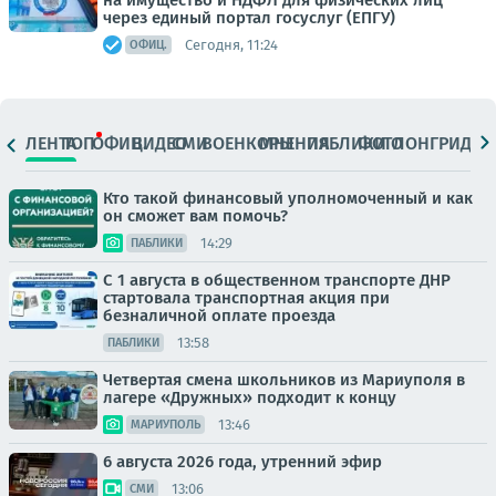
на имущество и НДФЛ для физических лиц
через единый портал госуслуг (ЕПГУ)
Сегодня, 11:24
ОФИЦ.
ЛЕНТА
ТОП
ОФИЦ.
ВИДЕО
СМИ
ВОЕНКОРЫ
МНЕНИЯ
ПАБЛИКИ
ФОТО
ЛОНГРИДЫ
Кто такой финансовый уполномоченный и как
он сможет вам помочь?
14:29
ПАБЛИКИ
С 1 августа в общественном транспорте ДНР
стартовала транспортная акция при
безналичной оплате проезда
13:58
ПАБЛИКИ
Четвертая смена школьников из Мариуполя в
лагере «Дружных» подходит к концу
13:46
МАРИУПОЛЬ
6 августа 2026 года, утренний эфир
13:06
СМИ