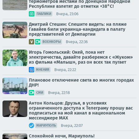
термометров местами по Донецкой Народной
Республике взлетят до отметки +38°C!
Вчера, 23:06
ПАБЛИКИ
Дмитрий Стешин: Спешите видеть: на пляже
Гавайев били украинца-кандидата в палату
представителей от Демпартии
Вчера, 22:36
ВОЕНКОРЫ
Игорь Гомольский: Окей, пока нет
электричества, давайте разберемся с «Жуком»
из фильма «Малыш», раз он всех так пугает
Вчера, 22:22
МНЕНИЯ
Плановое отключение света во многих городах
ДНР!
Вчера, 22:18
СМИ
Антон Кольцов: Друзья, в условиях
ограниченного доступа к Телеграму прошу вас
подписаться на мой канал в национальном
мессенджере МАХ
Вчера, 22:07
МАРИУПОЛЬ
Спокойной ночи, Мариуполь!