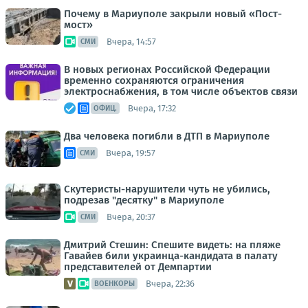
Почему в Мариуполе закрыли новый «Пост-
мост»
Вчера, 14:57
СМИ
В новых регионах Российской Федерации
временно сохраняются ограничения
электроснабжения, в том числе объектов связи
Вчера, 17:32
ОФИЦ.
Два человека погибли в ДТП в Мариуполе
Вчера, 19:57
СМИ
Скутеристы-нарушители чуть не убились,
подрезав "десятку" в Мариуполе
Вчера, 20:37
СМИ
Дмитрий Стешин: Спешите видеть: на пляже
Гавайев били украинца-кандидата в палату
представителей от Демпартии
Вчера, 22:36
ВОЕНКОРЫ