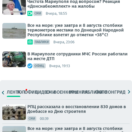
Чистота Мариуполя под вопросом? Реакция
«Донснабкомплект» на жалобы
Вчера, 18:55
СМИ
Все на море: уже завтра и 8 августа столбики
термометров местами по Донецкой Народной
Республике взлетят до отметки +38°C!
Вчера, 23:06
ПАБЛИКИ
В Мариуполе сотрудники МЧС России работали
на месте ДТП
Вчера, 19:13
ОФИЦ.
ЛЕНТА
ТОП
ОФИЦ.
ВИДЕО
СМИ
ВОЕНКОРЫ
МНЕНИЯ
ПАБЛИКИ
ФОТО
ЛОНГРИДЫ
РПЦ рассказала о восстановлении 830 домов в
Донбассе ко Дню строителя
00:39
СМИ
Все на море: уже завтра и 8 августа столбики