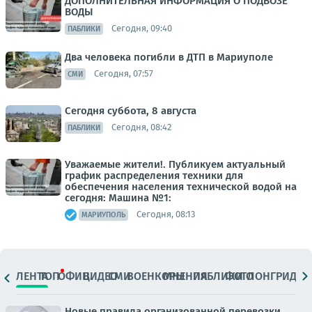
ДОПОЛНИТЕЛЬНАЯ ИНФОРМАЦИЯ О ПОДВОЗЕ
ВОДЫ
Сегодня, 09:40
ПАБЛИКИ
Два человека погибли в ДТП в Мариуполе
Сегодня, 07:57
СМИ
Сегодня суббота, 8 августа
Сегодня, 08:42
ПАБЛИКИ
Уважаемые жители!. Публикуем актуальный
график распределения техники для
обеспечения населения технической водой на
сегодня: Машина №1:
Сегодня, 08:13
МАРИУПОЛЬ
ЛЕНТА
ТОП
ОФИЦ.
ВИДЕО
СМИ
ВОЕНКОРЫ
МНЕНИЯ
ПАБЛИКИ
ФОТО
ЛОНГРИДЫ
Новые правила организованной перевозки