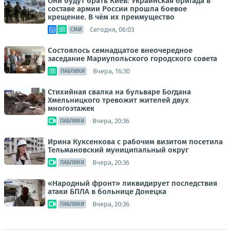
Они будут брать Киев: Украинская бригада в
составе армии России прошла боевое
крещение. В чём их преимущество
Сегодня, 06:03
СМИ
Состоялось семнадцатое внеочередное
заседание Мариупольского городского совета
Вчера, 16:30
ПАБЛИКИ
Стихийная свалка на бульваре Богдана
Хмельницкого тревожит жителей двух
многоэтажек
Вчера, 20:36
ПАБЛИКИ
Ирина Куксенкова с рабочим визитом посетила
Тельмановский муниципальный округ
Вчера, 20:36
ПАБЛИКИ
«Народный фронт» ликвидирует последствия
атаки БПЛА в больнице Донецка
Вчера, 20:36
ПАБЛИКИ