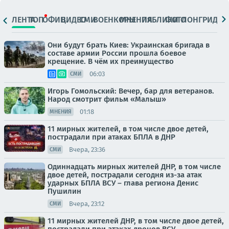
ЛЕНТА
ТОП
ОФИЦ.
ВИДЕО
СМИ
ВОЕНКОРЫ
МНЕНИЯ
ПАБЛИКИ
ФОТО
ЛОНГРИДЫ
Они будут брать Киев: Украинская бригада в
составе армии России прошла боевое
крещение. В чём их преимущество
06:03
СМИ
Игорь Гомольский: Вечер, бар для ветеранов.
Народ смотрит фильм «Малыш»
01:18
МНЕНИЯ
11 мирных жителей, в том числе двое детей,
пострадали при атаках БПЛА в ДНР
Вчера, 23:36
СМИ
Одиннадцать мирных жителей ДНР, в том числе
двое детей, пострадали сегодня из-за атак
ударных БПЛА ВСУ – глава региона Денис
Пушилин
Вчера, 23:12
СМИ
11 мирных жителей ДНР, в том числе двое детей,