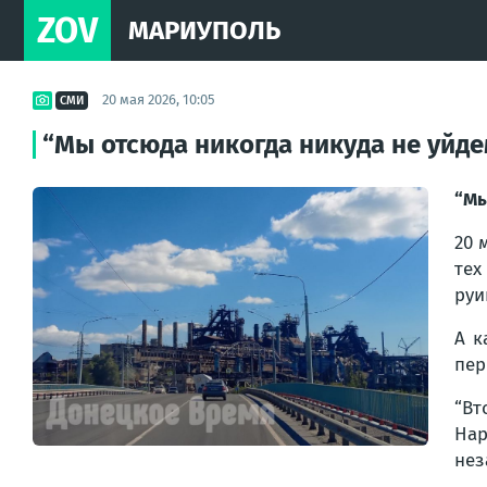
ZOV
МАРИУПОЛЬ
20 мая 2026, 10:05
СМИ
“Мы отсюда никогда никуда не уйд
“Мы
20 
тех
руи
А к
пер
“Вт
Нар
нез