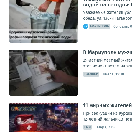
водой на сегодня:
Уважаемые жители!Публи
обеда: ул. 130-й Таганро
Сегодня, 0
МАРИУПОЛЬ
В Мариуполе мужчи
29-летний местный жител
этот момент возле магаз
Вчера, 19:38
ПАБЛИКИ
11 мирных жителей,
При эвакуации из Курдюм
12-летний мальчик.В Пет
Вчера, 23:36
СМИ