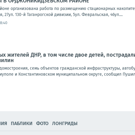
Ы В ОРДЖОНИКИДЗЕВСКОМ РАЙОНЕ
йоне организована работа по размещению стационарных накопите
, 27ул. 130-й Таганрогской дивизии, 5ул. Февральская, 46ул....
8:40
х жителей ДНР, в том числе двое детей, пострадали
шилин
омостроения, семь объектов гражданской инфраструктуры, автобу
иуполе и Константиновском муниципальном округе, сообщил Пушили
НИЯ
ПАБЛИКИ
ФОТО
ЛОНГРИДЫ