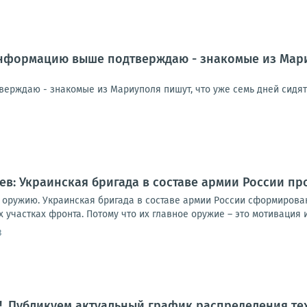
формацию выше подтверждаю - знакомые из Мариуп
рждаю - знакомые из Мариуполя пишут, что уже семь дней сидят б
иев: Украинская бригада в составе армии России п
о оружию. Украинская бригада в составе армии России сформирова
 участках фронта. Потому что их главное оружие – это мотивация и
3
. Публикуем актуальный график распределения те