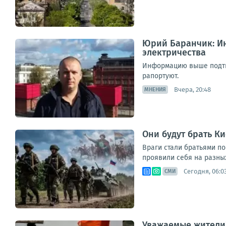
Юрий Баранчик: Ин
электричества
Информацию выше подтве
рапортуют.
Вчера, 20:48
МНЕНИЯ
Они будут брать К
Враги стали братьями п
проявили себя на разных
Сегодня, 06:0
СМИ
Уважаемые жители!