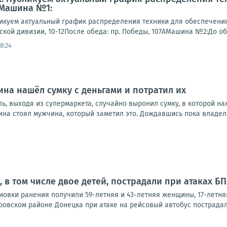
 Машина №1:
куем актуальный график распределения техники для обеспечени
гской дивизии, 10-12После обеда: пр. Победы, 107АМашина №2:До обеда
8:24
на нашёл сумку с деньгами и потратил их
ь, выходя из супермаркета, случайно выронил сумку, в которой н
ина стоял мужчина, который заметил это. Дождавшись пока владелец
 в том числе двое детей, пострадали при атаках Б
овки ранения получили 59-летняя и 43-летняя женщины, 17-летняя
ровском районе Донецка при атаке на рейсовый автобус пострадал 