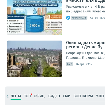
ЕМКОСТИ ДЛЯ ВОД
Уважаемые жители! В ра
по 5 адресам:ул. Киевская
Сегодня, 0
МАРИУПОЛЬ
Одиннадцать мирны
региона Денис Пу
Повреждены два жилых д
Горловке, Енакиево, Мар
Вчера, 23:12
СМИ
ЛЕНТА
ТОП
ОФИЦ.
ВИДЕО
СМИ
ВОЕНКОРЫ
МНЕ