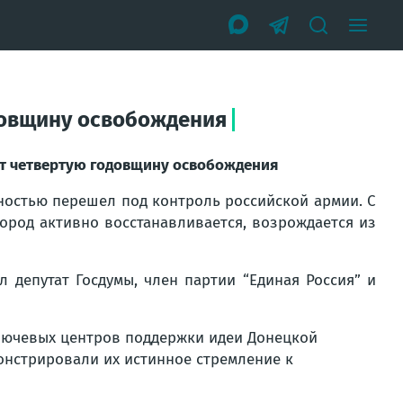
одовщину освобождения
ет четвертую годовщину освобождения
лностью перешел под контроль российской армии. С
город активно восстанавливается, возрождается из
л депутат Госдумы, член партии “Единая Россия” и
ключевых центров поддержки идеи Донецкой
онстрировали их истинное стремление к