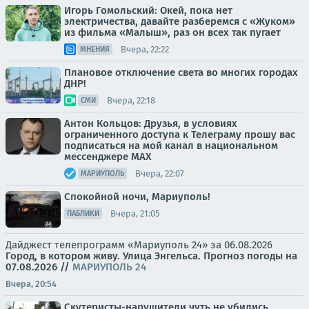
Игорь Гомольский: Окей, пока нет
электричества, давайте разберемся с «Жуком»
из фильма «Малыш», раз он всех так пугает
Вчера, 22:22
МНЕНИЯ
Плановое отключение света во многих городах
ДНР!
Вчера, 22:18
СМИ
Антон Кольцов: Друзья, в условиях
ограниченного доступа к Телеграму прошу вас
подписаться на мой канал в национальном
мессенджере МАХ
Вчера, 22:07
МАРИУПОЛЬ
Спокойной ночи, Мариуполь!
Вчера, 21:05
ПАБЛИКИ
Дайджест телепрограмм «Мариуполь 24» за 06.08.2026
Город, в котором живу. Улица Энгельса.
Прогноз погоды на
07.08.2026
//
МАРИУПОЛЬ 24
Вчера, 20:54
Скутеристы-нарушители чуть не убились,