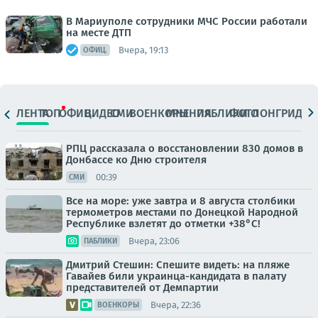
В Мариуполе сотрудники МЧС России работали
на месте ДТП
Вчера, 19:13
ОФИЦ.
ЛЕНТА
ТОП
ОФИЦ.
ВИДЕО
СМИ
ВОЕНКОРЫ
МНЕНИЯ
ПАБЛИКИ
ФОТО
ЛОНГРИДЫ
РПЦ рассказала о восстановлении 830 домов в
Донбассе ко Дню строителя
00:39
СМИ
Все на море: уже завтра и 8 августа столбики
термометров местами по Донецкой Народной
Республике взлетят до отметки +38°C!
Вчера, 23:06
ПАБЛИКИ
Дмитрий Стешин: Спешите видеть: на пляже
Гавайев били украинца-кандидата в палату
представителей от Демпартии
Вчера, 22:36
ВОЕНКОРЫ