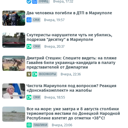
Вчера, 17:32
ОФИЦ.
Два человека погибли в ДТП в Мариуполе
Вчера, 19:57
СМИ
Скутеристы-нарушители чуть не убились,
подрезав "десятку" в Мариуполе
Вчера, 20:37
СМИ
Дмитрий Стешин: Спешите видеть: на пляже
Гавайев били украинца-кандидата в палату
представителей от Демпартии
Вчера, 22:36
ВОЕНКОРЫ
Чистота Мариуполя под вопросом? Реакция
«Донснабкомплект» на жалобы
Вчера, 18:55
СМИ
Все на море: уже завтра и 8 августа столбики
термометров местами по Донецкой Народной
Республике взлетят до отметки +38°C!
Вчера, 23:06
ПАБЛИКИ