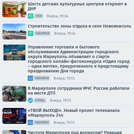
Шесть детских культурных центров откроют в
ДНР
Вчера, 19:34
СМИ
Строительство зоны отдыха в селе Новоянисоль
Вчера, 19:34
ПАБЛИКИ
Управление торговли и бытового
обслуживания Администрации городского
округа Мариуполь объявляет о старте
городского онлайн-фотоконкурса «Один город
– одна мечта», приуроченного к предстоящему
празднованию Дня города
Вчера, 19:13
ПАБЛИКИ
В Мариуполе сотрудники МЧС России работали
на месте ДТП
Вчера, 19:13
ОФИЦ.
«ТВОЙ ВЫХОД!». Новый проект телеканала
«Мариуполь 24»
Вчера, 19:13
ПАБЛИКИ
Чистота Мариуполя под вопросом? Реакция