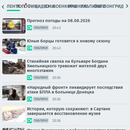
ЛЕНТА
ТОП
ОФИЦ.
ВИДЕО
СМИ
ВОЕНКОРЫ
МНЕНИЯ
ПАБЛИКИ
ФОТО
ЛОНГРИДЫ
Прогноз погоды на 08.08.2026
20:43
ПАБЛИКИ
Юные борцы готовятся к новому сезону
20:43
ПАБЛИКИ
Стихийная свалка на бульваре Богдана
Хмельницкого тревожит жителей двух
многоэтажек
20:36
ПАБЛИКИ
«Народный фронт» ликвидирует последствия
атаки БПЛА в больнице Донецка
20:36
ПАБЛИКИ
История, которую сохраняют: в Сартане
завершается восстановление музея
20:36
ПАБЛИКИ