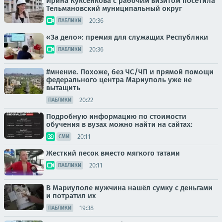
Ирина Куксенкова с рабочим визитом посетила
Тельмановский муниципальный округ
20:36
ПАБЛИКИ
«За дело»: премия для служащих Республики
20:36
ПАБЛИКИ
#мнение. Похоже, без ЧС/ЧП и прямой помощи
федерального центра Мариуполь уже не
вытащить
20:22
ПАБЛИКИ
Подробную информацию по стоимости
обучения в вузах можно найти на сайтах:
20:11
СМИ
Жесткий песок вместо мягкого татами
20:11
ПАБЛИКИ
В Мариуполе мужчина нашёл сумку с деньгами
и потратил их
19:38
ПАБЛИКИ