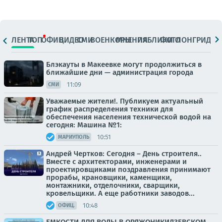
ЛЕНТА
ТОП
ОФИЦ.
ВИДЕО
СМИ
ВОЕНКОРЫ
МНЕНИЯ
ПАБЛИКИ
ФОТО
ЛОНГРИДЫ
Блэкауты в Макеевке могут продолжиться в
ближайшие дни — администрация города
11:09
СМИ
Уважаемые жители!. Публикуем актуальный
график распределения техники для
обеспечения населения технической водой на
сегодня: Машина №1:
10:51
МАРИУПОЛЬ
Андрей Чертков: Сегодня – День строителя..
Вместе с архитекторами, инженерами и
проектировщиками поздравления принимают
прорабы, крановщики, каменщики,
монтажники, отделочники, сварщики,
кровельщики. А еще работники заводов...
10:48
ОФИЦ.