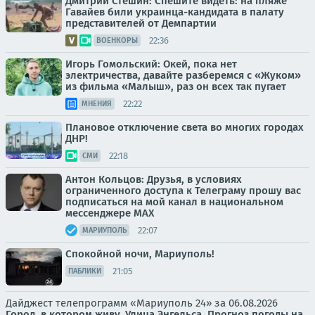
Дмитрий Стешин: Спешите видеть: на пляже
Гавайев били украинца-кандидата в палату
представителей от Демпартии
22:36
ВОЕНКОРЫ
Игорь Гомольский: Окей, пока нет
электричества, давайте разберемся с «Жуком»
из фильма «Малыш», раз он всех так пугает
22:22
МНЕНИЯ
Плановое отключение света во многих городах
ДНР!
22:18
СМИ
Антон Кольцов: Друзья, в условиях
ограниченного доступа к Телеграму прошу вас
подписаться на мой канал в национальном
мессенджере МАХ
22:07
МАРИУПОЛЬ
Спокойной ночи, Мариуполь!
21:05
ПАБЛИКИ
Дайджест телепрограмм «Мариуполь 24» за 06.08.2026
Город, в котором живу. Улица Энгельса.
Прогноз погоды на