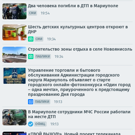
Два человека погибли в ДТП в Мариуполе
19:54
СМИ
Шесть детских культурных центров откроют в
ДНР
19:34
СМИ
Строительство зоны отдыха в селе Новоянисоль
19:34
ПАБЛИКИ
Управление торговли и бытового
обслуживания Администрации городского
округа Мариуполь объявляет о старте
городского онлайн-фотоконкурса «Один город
– одна мечта», приуроченного к предстоящему
празднованию Дня города
19:13
ПАБЛИКИ
В Мариуполе сотрудники МЧС России работали
на месте ДТП
19:13
ОФИЦ.
«ТВОЙ ВЫХОД!». Новый проект телеканала