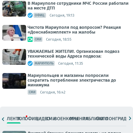
В Мариуполе сотрудники МЧС России работали
на месте ДТП
Сегодня, 19:13
ОФИЦ.
Чистота Мариуполя под вопросом? Реакция
«Донснабкомплект» на жалобы
Сегодня, 18:55
СМИ
УВАЖАЕМЫЕ ЖИТЕЛИ!. Организован подвоз
технической воды Адреса подвоза:
Сегодня, 11:35
МАРИУПОЛЬ
Мариупольцев и магазины попросили
сократить потребление электричества до
минимума
Сегодня, 16:42
СМИ
ЛЕНТА
ТОП
ОФИЦ.
ВИДЕО
СМИ
ВОЕНКОРЫ
МНЕНИЯ
ПАБЛИКИ
ФОТО
ЛОНГРИДЫ