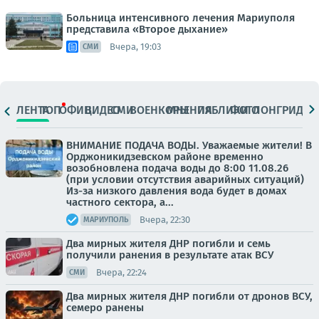
Больница интенсивного лечения Мариуполя
представила «Второе дыхание»
Вчера, 19:03
СМИ
ЛЕНТА
ТОП
ОФИЦ.
ВИДЕО
СМИ
ВОЕНКОРЫ
МНЕНИЯ
ПАБЛИКИ
ФОТО
ЛОНГРИДЫ
ВНИМАНИЕ ПОДАЧА ВОДЫ. Уважаемые жители! В
Орджоникидзевском районе временно
возобновлена подача воды до 8:00 11.08.26
(при условии отсутствия аварийных ситуаций)
Из-за низкого давления вода будет в домах
частного сектора, а...
Вчера, 22:30
МАРИУПОЛЬ
Два мирных жителя ДНР погибли и семь
получили ранения в результате атак ВСУ
Вчера, 22:24
СМИ
Два мирных жителя ДНР погибли от дронов ВСУ,
семеро ранены