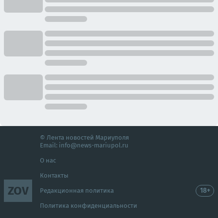
© Лента новостей Мариуполя
Email:
info@news-mariupol.ru
О нас
Контакты
ZOV
18+
Редакционная политика
Политика конфиденциальности