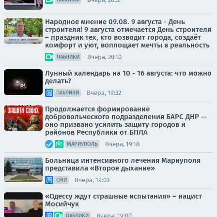
Народное мнение 09.08. 9 августа - День
строителя! 9 августа отмечается День строителя
– праздник тех, кто возводит города, создаёт
комфорт и уют, воплощает мечты в реальность
Вчера, 20:10
ПАБЛИКИ
Лунный календарь на 10 - 16 августа: что можно
делать?
Вчера, 19:32
ПАБЛИКИ
Продолжается формирование
добровольческого подразделения БАРС ДНР —
оно призвано усилить защиту городов и
районов Республики от БПЛА
Вчера, 19:18
МАРИУПОЛЬ
Больница интенсивного лечения Мариуполя
представила «Второе дыхание»
Вчера, 19:03
СМИ
«Одессу ждут страшные испытания» – нацист
Мосийчук
Вчера, 19:00
ПАБЛИКИ