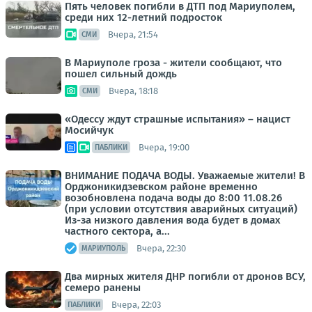
Пять человек погибли в ДТП под Мариуполем,
среди них 12-летний подросток
Вчера, 21:54
СМИ
В Мариуполе гроза - жители сообщают, что
пошел сильный дождь
Вчера, 18:18
СМИ
«Одессу ждут страшные испытания» – нацист
Мосийчук
Вчера, 19:00
ПАБЛИКИ
ВНИМАНИЕ ПОДАЧА ВОДЫ. Уважаемые жители! В
Орджоникидзевском районе временно
возобновлена подача воды до 8:00 11.08.26
(при условии отсутствия аварийных ситуаций)
Из-за низкого давления вода будет в домах
частного сектора, а...
Вчера, 22:30
МАРИУПОЛЬ
Два мирных жителя ДНР погибли от дронов ВСУ,
семеро ранены
Вчера, 22:03
ПАБЛИКИ