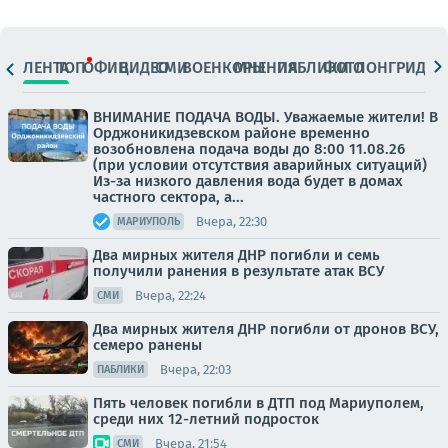
ЛЕНТА
ТОП
ОФИЦ.
ВИДЕО
СМИ
ВОЕНКОРЫ
МНЕНИЯ
ПАБЛИКИ
ФОТО
ЛОНГРИДЫ
ВНИМАНИЕ ПОДАЧА ВОДЫ. Уважаемые жители! В
Орджоникидзевском районе временно
возобновлена подача воды до 8:00 11.08.26
(при условии отсутствия аварийных ситуаций)
Из-за низкого давления вода будет в домах
частного сектора, а...
Вчера, 22:30
МАРИУПОЛЬ
Два мирных жителя ДНР погибли и семь
получили ранения в результате атак ВСУ
Вчера, 22:24
СМИ
Два мирных жителя ДНР погибли от дронов ВСУ,
семеро ранены
Вчера, 22:03
ПАБЛИКИ
Пять человек погибли в ДТП под Мариуполем,
среди них 12-летний подросток
Вчера, 21:54
СМИ