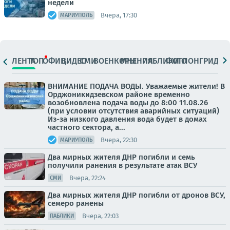
недели
Вчера, 17:30
МАРИУПОЛЬ
ЛЕНТА
ТОП
ОФИЦ.
ВИДЕО
СМИ
ВОЕНКОРЫ
МНЕНИЯ
ПАБЛИКИ
ФОТО
ЛОНГРИДЫ
ВНИМАНИЕ ПОДАЧА ВОДЫ. Уважаемые жители! В
Орджоникидзевском районе временно
возобновлена подача воды до 8:00 11.08.26
(при условии отсутствия аварийных ситуаций)
Из-за низкого давления вода будет в домах
частного сектора, а...
Вчера, 22:30
МАРИУПОЛЬ
Два мирных жителя ДНР погибли и семь
получили ранения в результате атак ВСУ
Вчера, 22:24
СМИ
Два мирных жителя ДНР погибли от дронов ВСУ,
семеро ранены
Вчера, 22:03
ПАБЛИКИ