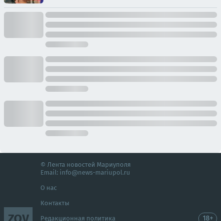
© Лента новостей Мариуполя
Email:
info@news-mariupol.ru
О нас
Контакты
ZOV
18+
Редакционная политика