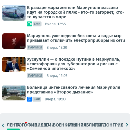
В разгаре жары жители Мариуполя массово
идут на городской пляж - кто-то загорает, кто-
то купается в море
Вчера, 17:55
СМИ
Мариуполь уже неделю без света и воды: мэр
призывает отключить электроприборы из сети
Вчера, 13:20
ПАБЛИКИ
Хуснуллин — о поездке Путина в Мариуполь,
«светофорах» для губернаторов и рисках с
«Семейной ипотекой»:
Вчера, 15:07
ПАБЛИКИ
Больница интенсивного лечения Мариуполя
представила «Второе дыхание»
Вчера, 19:03
СМИ
ЛЕНТА
ТОП
ОФИЦ.
ВИДЕО
СМИ
ВОЕНКОРЫ
МНЕНИЯ
ПАБЛИКИ
ФОТО
ЛОНГРИДЫ