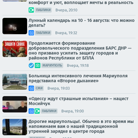
комфорт и уют, воплощает мечты в реальность
Вчера, 20:10
ПАБЛИКИ
Лунный календарь на 10 - 16 августа: что можно
делать?
Вчера, 19:32
ПАБЛИКИ
Продолжается формирование
добровольческого подразделения БАРС ДНР —
оно призвано усилить защиту городов и
районов Республики от БПЛА
Вчера, 19:18
МАРИУПОЛЬ
Больница интенсивного лечения Мариуполя
представила «Второе дыхание»
Вчера, 19:03
СМИ
«Одессу ждут страшные испытания» – нацист
Мосийчук
Вчера, 19:00
ПАБЛИКИ
Дорогие мариупольцы!. Обычно в это время мы
напоминаем вам о нашей традиционной
утренней зарядке в центре города