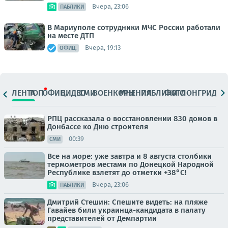
Вчера, 23:06
ПАБЛИКИ
В Мариуполе сотрудники МЧС России работали
на месте ДТП
Вчера, 19:13
ОФИЦ.
ЛЕНТА
ТОП
ОФИЦ.
ВИДЕО
СМИ
ВОЕНКОРЫ
МНЕНИЯ
ПАБЛИКИ
ФОТО
ЛОНГРИДЫ
РПЦ рассказала о восстановлении 830 домов в
Донбассе ко Дню строителя
00:39
СМИ
Все на море: уже завтра и 8 августа столбики
термометров местами по Донецкой Народной
Республике взлетят до отметки +38°C!
Вчера, 23:06
ПАБЛИКИ
Дмитрий Стешин: Спешите видеть: на пляже
Гавайев били украинца-кандидата в палату
представителей от Демпартии