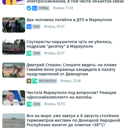
электроснабжения, в том числе объектов связи
Вчера, 17:32
ОФИЦ.
Два человека погибли в ДТП в Мариуполе
Вчера, 19:57
СМИ
Скутеристы-нарушители чуть не убились,
подрезав "десятку" в Мариуполе
Вчера, 20:37
СМИ
Дмитрий Стешин: Спешите видеть: на пляже
Гавайев били украинца-кандидата в палату
представителей от Демпартии
Вчера, 22:36
ВОЕНКОРЫ
Чистота Мариуполя под вопросом? Реакция
«Донснабкомплект» на жалобы
Вчера, 18:55
СМИ
Все на море: уже завтра и 8 августа столбики
термометров местами по Донецкой Народной
Республике взлетят до отметки +38°C!