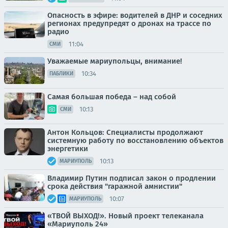
Опасность в эфире: водителей в ДНР и соседних
регионах предупредят о дронах на трассе по
радио
11:04
СМИ
Уважаемые мариупольцы, внимание!
10:34
ПАБЛИКИ
Самая большая победа – над собой
10:13
СМИ
Антон Кольцов: Специалисты продолжают
системную работу по восстановлению объектов
энергетики
10:13
МАРИУПОЛЬ
Владимир Путин подписал закон о продлении
срока действия "гаражной амнистии"
10:07
МАРИУПОЛЬ
«ТВОЙ ВЫХОД!». Новый проект телеканала
«Мариуполь 24»