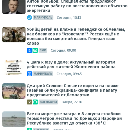
Антон Кольцов: Специалисты продолжают
системную работу по восстановлению объектов
энергетики
Сегодня, 10:13
МАРИУПОЛЬ
Убийц детей на пляже в Геленджике обменяем,
как боевиков из "Азовстали"? Россия ещё не
воевала без смертной казни. Генерал взял
слово
Сегодня, 09:00
СМИ
4 шага к газу в доме: актуальный алгоритм
действий для жителей Жовтневого района
Сегодня, 09:45
МАРИУПОЛЬ
Дмитрий Стешин: Спешите видеть: на пляже
Гавайев били украинца-кандидата в палату
представителей от Демпартии
Вчера, 22:36
ВОЕНКОРЫ
Все на море: уже завтра и 8 августа столбики
термометров местами по Донецкой Народной
Республике взлетят до отметки +38°C!