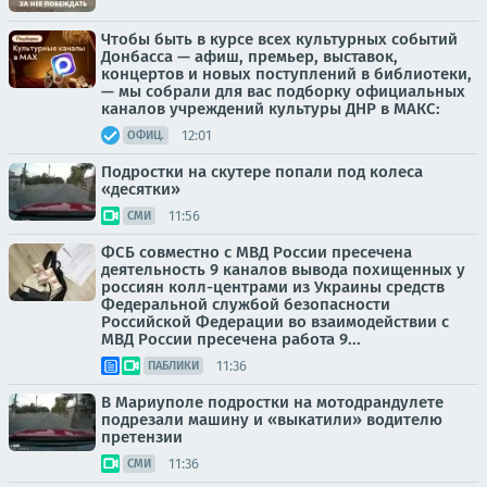
Чтобы быть в курсе всех культурных событий
Донбасса — афиш, премьер, выставок,
концертов и новых поступлений в библиотеки,
— мы собрали для вас подборку официальных
каналов учреждений культуры ДНР в МАКС:
12:01
ОФИЦ.
Подростки на скутере попали под колеса
«десятки»
11:56
СМИ
ФСБ совместно с МВД России пресечена
деятельность 9 каналов вывода похищенных у
россиян колл-центрами из Украины средств
Федеральной службой безопасности
Российской Федерации во взаимодействии с
МВД России пресечена работа 9...
11:36
ПАБЛИКИ
В Мариуполе подростки на мотодрандулете
подрезали машину и «выкатили» водителю
претензии
11:36
СМИ