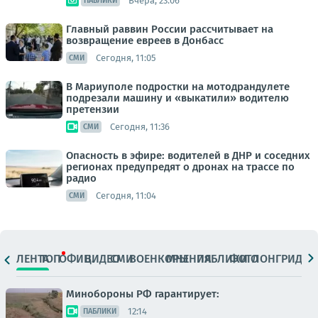
Вчера, 23:06
ПАБЛИКИ
Главный раввин России рассчитывает на
возвращение евреев в Донбасс
Сегодня, 11:05
СМИ
В Мариуполе подростки на мотодрандулете
подрезали машину и «выкатили» водителю
претензии
Сегодня, 11:36
СМИ
Опасность в эфире: водителей в ДНР и соседних
регионах предупредят о дронах на трассе по
радио
Сегодня, 11:04
СМИ
ЛЕНТА
ТОП
ОФИЦ.
ВИДЕО
СМИ
ВОЕНКОРЫ
МНЕНИЯ
ПАБЛИКИ
ФОТО
ЛОНГРИДЫ
Минобороны РФ гарантирует:
12:14
ПАБЛИКИ