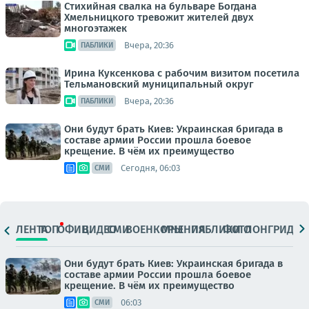
Стихийная свалка на бульваре Богдана
Хмельницкого тревожит жителей двух
многоэтажек
Вчера, 20:36
ПАБЛИКИ
Ирина Куксенкова с рабочим визитом посетила
Тельмановский муниципальный округ
Вчера, 20:36
ПАБЛИКИ
Они будут брать Киев: Украинская бригада в
составе армии России прошла боевое
крещение. В чём их преимущество
Сегодня, 06:03
СМИ
ЛЕНТА
ТОП
ОФИЦ.
ВИДЕО
СМИ
ВОЕНКОРЫ
МНЕНИЯ
ПАБЛИКИ
ФОТО
ЛОНГРИДЫ
Они будут брать Киев: Украинская бригада в
составе армии России прошла боевое
крещение. В чём их преимущество
06:03
СМИ