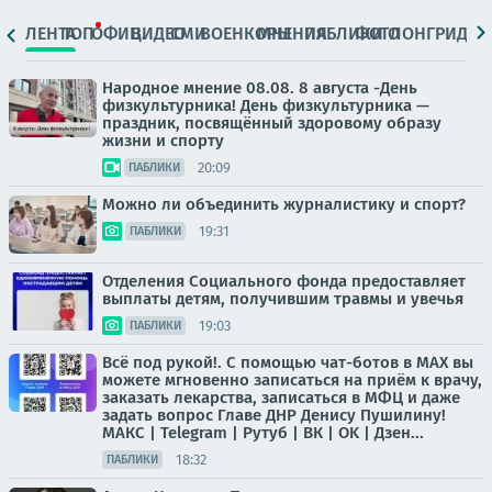
ЛЕНТА
ТОП
ОФИЦ.
ВИДЕО
СМИ
ВОЕНКОРЫ
МНЕНИЯ
ПАБЛИКИ
ФОТО
ЛОНГРИДЫ
Народное мнение 08.08. 8 августа -День
физкультурника! День физкультурника —
праздник, посвящённый здоровому образу
жизни и спорту
20:09
ПАБЛИКИ
Можно ли объединить журналистику и спорт?
19:31
ПАБЛИКИ
Отделения Социального фонда предоставляет
выплаты детям, получившим травмы и увечья
19:03
ПАБЛИКИ
Всё под рукой!. С помощью чат-ботов в МАХ вы
можете мгновенно записаться на приём к врачу,
заказать лекарства, записаться в МФЦ и даже
задать вопрос Главе ДНР Денису Пушилину!
МАКС | Telegram | Рутуб | ВК | OK | Дзен...
18:32
ПАБЛИКИ