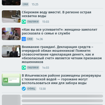
15:25
СМИ
Сбережем воду вместе!. В регионе острая
нехватка воды
15:03
ПАБЛИКИ
«Как вы все успеваете?»: женщина-замполит
рассказала о семье и службе
14:36
СМИ
Вниманию граждан!. Декларация средств –
очередной обман мошенников! Помните:
словосочетание «декларация денег», как и
«безопасный счет» является четким признаком
мошенников
14:03
ПАБЛИКИ
В Ильичевском районе размещены резервуары
с технической водой — горожане могут
воспользоваться ими для забора воды
13:30
ОФИЦ.