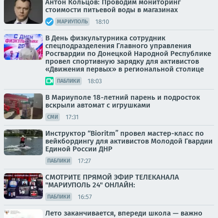
Антон Кольцов: Проводим мониторинг
стоимости питьевой воды в магазинах
18:10
МАРИУПОЛЬ
В День физкультурника сотрудник
спецподразделения Главного управления
Росгвардии по Донецкой Народной Республике
провел спортивную зарядку для активистов
«Движения первых» в региональной столице
18:03
ПАБЛИКИ
В Мариуполе 18-летний парень и подросток
вскрыли автомат с игрушками
17:31
СМИ
Инструктор “Bioritm” провел мастер-класс по
вейкбордингу для активистов Молодой Гвардии
Единой России ДНР
17:27
ПАБЛИКИ
СМОТРИТЕ ПРЯМОЙ ЭФИР ТЕЛЕКАНАЛА
"МАРИУПОЛЬ 24" ОНЛАЙН:
16:57
ПАБЛИКИ
Лето заканчивается, впереди школа — важно