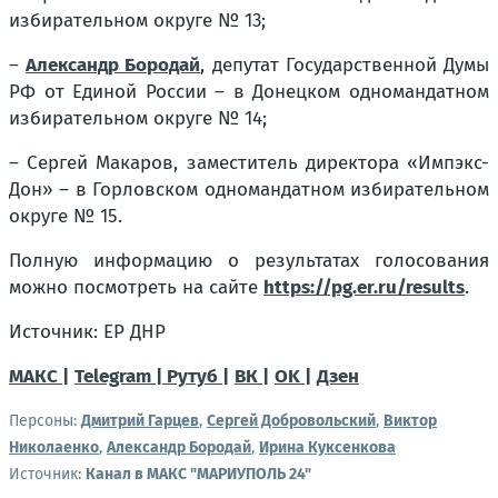
избирательном округе № 13;
–
Александр Бородай
, депутат Государственной Думы
РФ от Единой России – в Донецком одномандатном
избирательном округе № 14;
– Сергей Макаров, заместитель директора «Импэкс-
Дон» – в Горловском одномандатном избирательном
округе № 15.
Полную информацию о результатах голосования
можно посмотреть на сайте
https://pg.er.ru/results
.
Источник: ЕР ДНР
МАКС |
Telegram |
Рутуб |
ВК |
OK |
Дзен
Персоны:
Дмитрий Гарцев
,
Сергей Добровольский
,
Виктор
Николаенко
,
Александр Бородай
,
Ирина Куксенкова
Источник:
Канал в МАКС "МАРИУПОЛЬ 24"