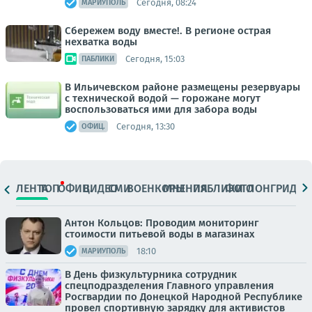
Сегодня, 08:24
МАРИУПОЛЬ
Сбережем воду вместе!. В регионе острая
нехватка воды
Сегодня, 15:03
ПАБЛИКИ
В Ильичевском районе размещены резервуары
с технической водой — горожане могут
воспользоваться ими для забора воды
Сегодня, 13:30
ОФИЦ.
ЛЕНТА
ТОП
ОФИЦ.
ВИДЕО
СМИ
ВОЕНКОРЫ
МНЕНИЯ
ПАБЛИКИ
ФОТО
ЛОНГРИДЫ
Антон Кольцов: Проводим мониторинг
стоимости питьевой воды в магазинах
18:10
МАРИУПОЛЬ
В День физкультурника сотрудник
спецподразделения Главного управления
Росгвардии по Донецкой Народной Республике
провел спортивную зарядку для активистов