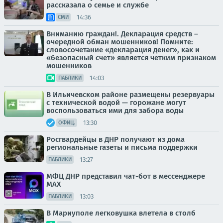
рассказала о семье и службе
14:36
СМИ
Вниманию граждан!. Декларация средств –
очередной обман мошенников! Помните:
словосочетание «декларация денег», как и
«безопасный счет» является четким признаком
мошенников
14:03
ПАБЛИКИ
В Ильичевском районе размещены резервуары
с технической водой — горожане могут
воспользоваться ими для забора воды
13:30
ОФИЦ.
Росгвардейцы в ДНР получают из дома
региональные газеты и письма поддержки
13:27
ПАБЛИКИ
МФЦ ДНР представил чат-бот в мессенджере
MAX
13:03
ПАБЛИКИ
В Мариуполе легковушка влетела в столб