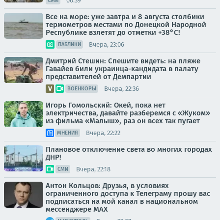
00:39
СМИ
Все на море: уже завтра и 8 августа столбики
термометров местами по Донецкой Народной
Республике взлетят до отметки +38°C!
Вчера, 23:06
ПАБЛИКИ
Дмитрий Стешин: Спешите видеть: на пляже
Гавайев били украинца-кандидата в палату
представителей от Демпартии
Вчера, 22:36
ВОЕНКОРЫ
Игорь Гомольский: Окей, пока нет
электричества, давайте разберемся с «Жуком»
из фильма «Малыш», раз он всех так пугает
Вчера, 22:22
МНЕНИЯ
Плановое отключение света во многих городах
ДНР!
Вчера, 22:18
СМИ
Антон Кольцов: Друзья, в условиях
ограниченного доступа к Телеграму прошу вас
подписаться на мой канал в национальном
мессенджере МАХ