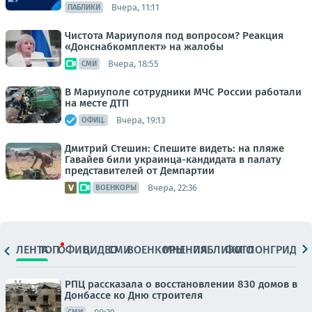
Вчера, 11:11
ПАБЛИКИ
Чистота Мариуполя под вопросом? Реакция
«Донснабкомплект» на жалобы
Вчера, 18:55
СМИ
В Мариуполе сотрудники МЧС России работали
на месте ДТП
Вчера, 19:13
ОФИЦ.
Дмитрий Стешин: Спешите видеть: на пляже
Гавайев били украинца-кандидата в палату
представителей от Демпартии
Вчера, 22:36
ВОЕНКОРЫ
ЛЕНТА
ТОП
ОФИЦ.
ВИДЕО
СМИ
ВОЕНКОРЫ
МНЕНИЯ
ПАБЛИКИ
ФОТО
ЛОНГРИДЫ
РПЦ рассказала о восстановлении 830 домов в
Донбассе ко Дню строителя