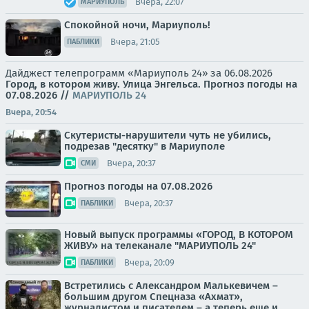
Вчера, 22:07
МАРИУПОЛЬ
Спокойной ночи, Мариуполь!
Вчера, 21:05
ПАБЛИКИ
Дайджест телепрограмм «Мариуполь 24» за 06.08.2026
Город, в котором живу. Улица Энгельса.
Прогноз погоды на
07.08.2026
//
МАРИУПОЛЬ 24
Вчера, 20:54
Скутеристы-нарушители чуть не убились,
подрезав "десятку" в Мариуполе
Вчера, 20:37
СМИ
Прогноз погоды на 07.08.2026
Вчера, 20:37
ПАБЛИКИ
Новый выпуск программы «ГОРОД, В КОТОРОМ
ЖИВУ» на телеканале "МАРИУПОЛЬ 24"
Вчера, 20:09
ПАБЛИКИ
Встретились с Александром Малькевичем –
большим другом Спецназа «Ахмат»,
журналистом и писателем – а теперь еще и