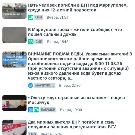
Пять человек погибли в ДТП под Мариуполем,
среди них 12-летний подросток
Вчера, 21:54
СМИ
В Мариуполе гроза - жители сообщают, что
пошел сильный дождь
Вчера, 18:18
СМИ
ВНИМАНИЕ ПОДАЧА ВОДЫ. Уважаемые жители! В
Орджоникидзевском районе временно
возобновлена подача воды до 8:00 11.08.26
(при условии отсутствия аварийных ситуаций)
Из-за низкого давления вода будет в домах
частного сектора, а...
Вчера, 22:30
МАРИУПОЛЬ
«Одессу ждут страшные испытания» – нацист
Мосийчук
Вчера, 19:00
ПАБЛИКИ
Два мирных жителя ДНР погибли и семь
получили ранения в результате атак ВСУ
Вчера, 22:24
СМИ