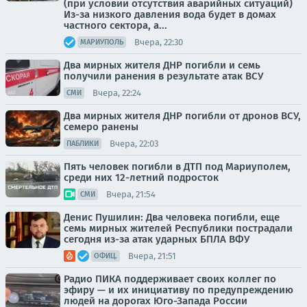
(при условии отсутствия аварийных ситуаций)
Из-за низкого давления вода будет в домах
частного сектора, а...
Вчера, 22:30
МАРИУПОЛЬ
Два мирных жителя ДНР погибли и семь
получили ранения в результате атак ВСУ
Вчера, 22:24
СМИ
Два мирных жителя ДНР погибли от дронов ВСУ,
семеро ранены
Вчера, 22:03
ПАБЛИКИ
Пять человек погибли в ДТП под Мариуполем,
среди них 12-летний подросток
Вчера, 21:54
СМИ
Денис Пушилин: Два человека погибли, еще
семь мирных жителей Республики пострадали
сегодня из-за атак ударных БПЛА ВФУ
Вчера, 21:51
ОФИЦ.
Радио ПИКА поддерживает своих коллег по
эфиру — и их инициативу по предупреждению
людей на дорогах Юго-Запада России