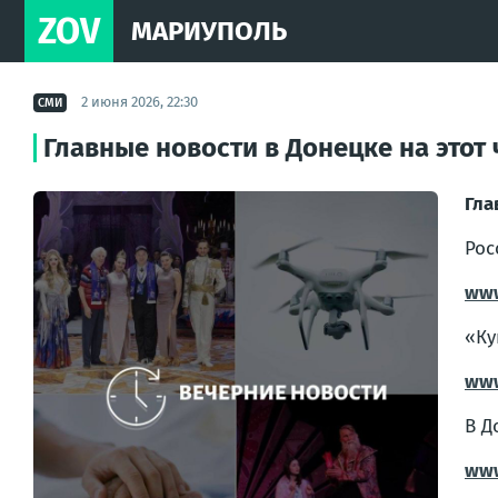
ZOV
МАРИУПОЛЬ
2 июня 2026, 22:30
СМИ
Главные новости в Донецке на этот 
Гла
Рос
www
«Ку
www
В Д
www