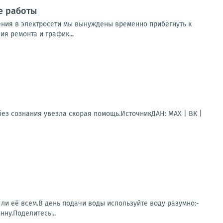
е работы
ния в электросети мы вынуждены временно прибегнуть к
я ремонта и график...
ез сознания увезла скорая помощь.ИсточникДАН: MAX | ВК |
 ли её всем.В день подачи воды используйте воду разумно:-
нну.Поделитесь...