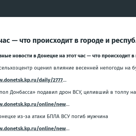
час — что происходит в городе и респуб
вные новости в Донецке на этот час — что происходит в
сельхозцентр оценил влияние весенней непогоды на 
.donetsk.kp.ru/daily/2777
...
пол Донбасса» подавил дрон ВСУ, целивший в толпу н
.donetsk.kp.ru/online/new
...
онецке из-за атаки БПЛА ВСУ погиб мужчина
.donetsk.kp.ru/online/new
...