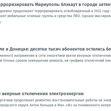
рроризировать Мариуполь: блэкаут в городе затян
дневно продолжают терроризировать освобождённый в 2022 году 
тают мобильные огневые группы и средства ПВО. Однако массирова
7
ле и Донецке: десятки тысяч абонентов остались бе
женного напряжения в сети энергетики ввели веерные отключения
и точных сроков завершения ремонта, ни графика отключений пока н
и веерные отключения электроэнергии
нергетики продолжают ремонтно-восстановительные работы на энер
ородского округа Антон Кольцов в Мах. «Из-за пониженного напряж