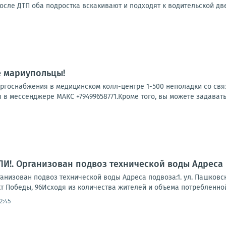
ле ДТП оба подростка вскакивают и подходят к водительской двер
е мариупольцы!
ергоснабжения в медицинском колл-центре 1-500 неполадки со свя
 в мессенджере МАКС +79499658771.Кроме того, вы можете задавать
!. Организован подвоз технической воды Адреса 
зован подвоз технической воды Адреса подвоза:1. ул. Пашковского, 
кт Победы, 96Исходя из количества жителей и объема потребленной 
2:45