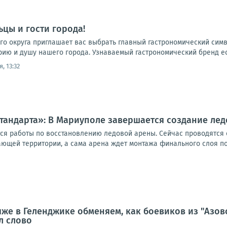
цы и гости города!
го округа приглашает вас выбрать главный гастрономический сим
рию и душу нашего города. Узнаваемый гастрономический бренд есть
, 13:32
тандарта»: В Мариуполе завершается создание ле
я работы по восстановлению ледовой арены. Сейчас проводятся 
ющей территории, а сама арена ждет монтажа финального слоя пок
яже в Геленджике обменяем, как боевиков из "Азов
л слово