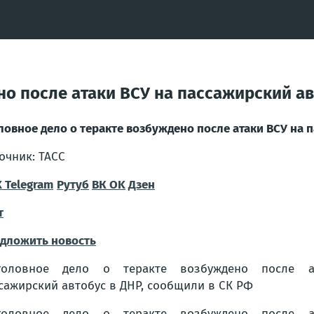
но после атаки ВСУ на пассажирский ав
ловное дело о теракте возбуждено после атаки ВСУ на п
очник: ТАСС
Х
Telegram
Рутуб
ВК
OK
Дзен
т
дложить новость