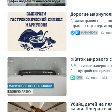
Дорогие мариуполь
Администрация городско
отражает характер, исто
Сегодня
МАРИУПОЛЬ
«Каток мирового с
В Мариуполе завершаютс
благоустройство прилега
Сегодня, 14:31
СМИ
Убийц детей на пл
казни. Генерал взя