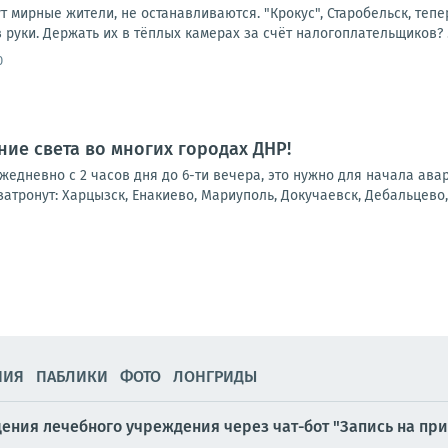
ут мирные жители, не останавливаются. "Крокус", Старобельск, тепе
 руки. Держать их в тёплых камерах за счёт налогоплательщиков? .
0
ие света во многих городах ДНР!
 ежедневно с 2 часов дня до 6-ти вечера, это нужно для начала ав
атронут: Харцызск, Енакиево, Мариуполь, Докучаевск, Дебальцево, 
НИЯ
ПАБЛИКИ
ФОТО
ЛОНГРИДЫ
ния лечебного учреждения через чат-бот "Запись на приё