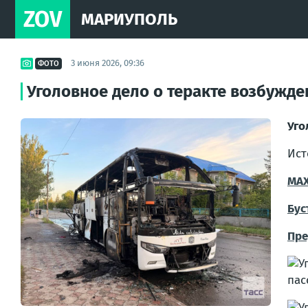
ZOV
МАРИУПОЛЬ
3 июня 2026, 09:36
ФОТО
Уголовное дело о теракте возбужде
Уго
Ист
МА
Бус
Пре