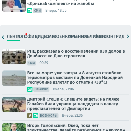
«Донснабкомплект» на жалобы
Вчера, 18:55
СМИ
ЛЕНТА
ТОП
ОФИЦ.
ВИДЕО
СМИ
ВОЕНКОРЫ
МНЕНИЯ
ПАБЛИКИ
ФОТО
ЛОНГРИДЫ
РПЦ рассказала о восстановлении 830 домов в
Донбассе ко Дню строителя
00:39
СМИ
Все на море: уже завтра и 8 августа столбики
термометров местами по Донецкой Народной
Республике взлетят до отметки +38°C!
Вчера, 23:06
ПАБЛИКИ
Дмитрий Стешин: Спешите видеть: на пляже
Гавайев били украинца-кандидата в палату
представителей от Демпартии
Вчера, 22:36
ВОЕНКОРЫ
Игорь Гомольский: Окей, пока нет
электричества, давайте разберемся с «Жуком»