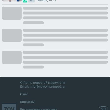
Вчера, 18:55
СМИ
© Лента новостей Мариуполя
Email:
info@news-mariupol.ru
О нас
Контакты
ZOV
18+
Редакционная политика