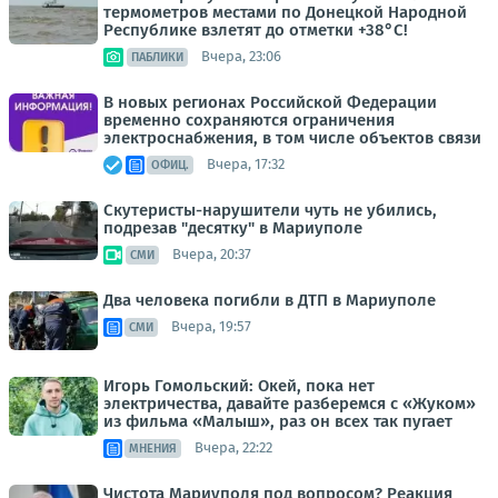
термометров местами по Донецкой Народной
Республике взлетят до отметки +38°C!
Вчера, 23:06
ПАБЛИКИ
В новых регионах Российской Федерации
временно сохраняются ограничения
электроснабжения, в том числе объектов связи
Вчера, 17:32
ОФИЦ.
Скутеристы-нарушители чуть не убились,
подрезав "десятку" в Мариуполе
Вчера, 20:37
СМИ
Два человека погибли в ДТП в Мариуполе
Вчера, 19:57
СМИ
Игорь Гомольский: Окей, пока нет
электричества, давайте разберемся с «Жуком»
из фильма «Малыш», раз он всех так пугает
Вчера, 22:22
МНЕНИЯ
Чистота Мариуполя под вопросом? Реакция